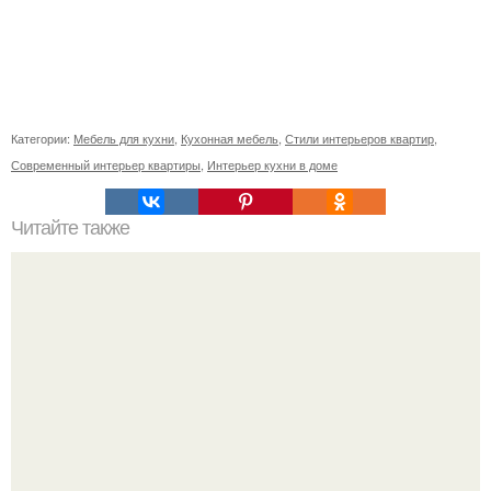
Категории:
Мебель для кухни
,
Кухонная мебель
,
Стили интерьеров квартир
,
Современный интерьер квартиры
,
Интерьер кухни в доме
Читайте также
Как поставить кровать в спальне. Влияние обстановки на
сон