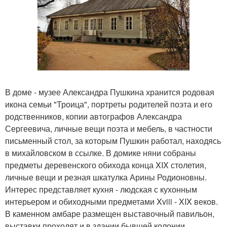
В доме - музее Александра Пушкина хранится родовая
икона семьи "Троица", портреты родителей поэта и его
родственников, копии автографов Александра
Сергеевича, личные вещи поэта и мебель, в частности
письменный стол, за которым Пушкин работал, находясь
в михайловском в ссылке. В домике няни собраны
предметы деревенского обихода конца XIX столетия,
личные вещи и резная шкатулка Арины Родионовны.
Интерес представляет кухня - людская с кухонным
интерьером и обиходными предметами Xviii - XIX веков.
В каменном амбаре размещен выставочный павильон,
выставки проходят и в здании бывшей колонии