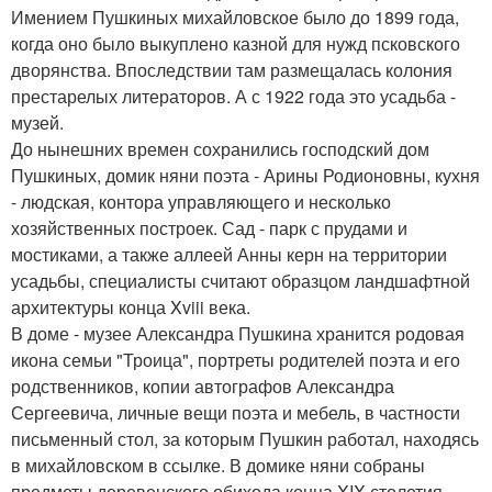
Имением Пушкиных михайловское было до 1899 года,
когда оно было выкуплено казной для нужд псковского
дворянства. Впоследствии там размещалась колония
престарелых литераторов. А с 1922 года это усадьба -
музей.
До нынешних времен сохранились господский дом
Пушкиных, домик няни поэта - Арины Родионовны, кухня
- людская, контора управляющего и несколько
хозяйственных построек. Сад - парк с прудами и
мостиками, а также аллеей Анны керн на территории
усадьбы, специалисты считают образцом ландшафтной
архитектуры конца Xviii века.
В доме - музее Александра Пушкина хранится родовая
икона семьи "Троица", портреты родителей поэта и его
родственников, копии автографов Александра
Сергеевича, личные вещи поэта и мебель, в частности
письменный стол, за которым Пушкин работал, находясь
в михайловском в ссылке. В домике няни собраны
предметы деревенского обихода конца XIX столетия,