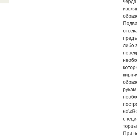
черда
изоля
образ
Подва
отсек
предъ
либо 
перек
необх
котор
кирпи
образ
рукам
необх
постр
60\xB
специ
торцы
При н