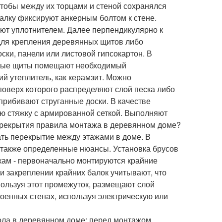
чтобы между их торцами и стеной сохранялся
балку фиксируют анкерным болтом к стене.
ют уплотнителем. Далее перпендикулярно к
 для крепления деревянных щитов либо
ски, панели или листовой гипсокартон. В
нные щиты помещают необходимый
ий утеплитель, как керамзит. Можно
 поверх которого распределяют слой песка либо
 прибивают струганные доски. В качестве
ую стяжку с армированной сеткой. Выполняют
перекрытия правила монтажа в деревянном доме?
лать перекрытие между этажами в доме. В
также определенные нюансы. Установка брусов
ам - первоначально монтируются крайние
и закреплении крайних балок учитывают, что
пользуя этот промежуток, размещают слой
роенных стенах, используя электрическую или
ола в деревянном доме: перед монтажом