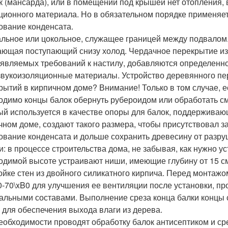
к (мансарда), или в помещении под крышей нет отопления,
ционного материала. Но в обязательном порядке применяе
ование конденсата.
льное или цокольное, служащее границей между подвалом. 
ающая поступающий снизу холод. Чердачное перекрытие из
являемых требований к настилу, добавляются определенн
звукоизоляционные материалы. Устройство деревянного пе
рытий в кирпичном доме? Внимание! Только в том случае, 
одимо концы балок обернуть рубероидом или обработать см
ый используется в качестве опоры для балок, поддержива
чном доме, создают такого размера, чтобы присутствовал з
ование конденсата и дольше сохранить древесину от разр
и: в процессе строительства дома, не забывая, как нужно у
одимой высоте устраивают ниши, имеющие глубину от 15 см
ойке стен из двойного силикатного кирпича. Перед монтажо
0-70\xB0 для улучшения ее вентиляции после установки, п
альными составами. Выполнение среза конца балки концы 
 для обеспечения выхода влаги из дерева.
еобходимости проводят обработку балок антисептиком и с