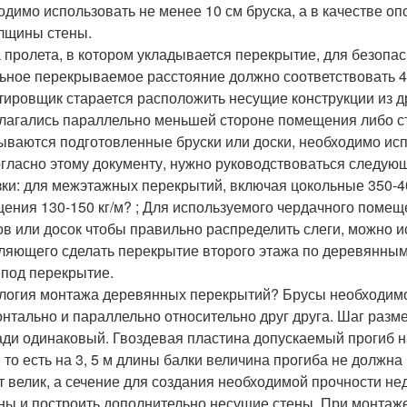
одимо использовать не менее 10 см бруска, а в качестве 
олщины стены.
 пролета, в котором укладывается перекрытие, для безопас
ьное перекрываемое расстояние должно соответствовать 4-5
тировщик старается расположить несущие конструкции из д
лагались параллельно меньшей стороне помещения либо ст
ываются подготовленные бруски или доски, необходимо испо
огласно этому документу, нужно руководствоваться следу
зки: для межэтажных перекрытий, включая цокольные 350-40
ения 130-150 кг/м? ; Для используемого чердачного помеще
ов или досок чтобы правильно распределить слеги, можно и
ляющего сделать перекрытие второго этажа по деревянным
 под перекрытие.
логия монтажа деревянных перекрытий? Брусы необходимо 
онтально и параллельно относительно друг друга. Шаг разм
ди одинаковый. Гвоздевая пластина допускаемый прогиб н
, то есть на 3, 5 м длины балки величина прогиба не должна
т велик, а сечение для создания необходимой прочности не
ны и построить дополнительно несущие стены. При монтаж