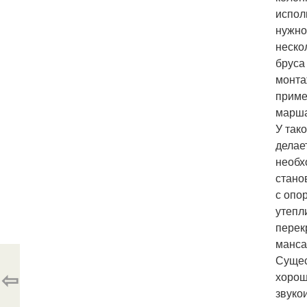
испол
нужно
неско
бруса
монта
приме
марша
У так
делае
необх
стано
с опо
утепл
перек
манса
Сущес
⇦
хорош
звуко