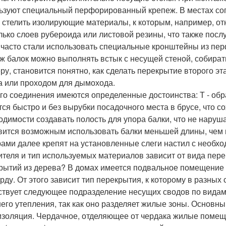
ьзуют специальный перфорированный крепеж. В местах со
 стелить изолирующие материалы, к которым, например, о
лько слоев рубероида или листовой резины, что также пос
 часто стали использовать специальные кронштейны из пе
ж балок можно выполнять встык с несущей стеной, собирать
ру, становится понятно, как сделать перекрытие второго э
 или проходом для дымохода.
ого соединения имеются определенные достоинства: Т - об
тся быстро и без вырубки посадочного места в брусе, что со
одимости создавать полость для упора балки, что не наруш
вится возможным использовать балки меньшей длины, чем
рами далее крепят на установленные слеги настил с необх
ителя и тип используемых материалов зависит от вида пере
рытий из дерева? В домах имеется подвальное помещение 
рду. От этого зависит тип перекрытия, к которому в разны
твует следующее подразделение несущих сводов по видам
его утепления, так как оно разделяет жилые зоны. Основн
изоляция. Чердачное, отделяющее от чердака жилые помеще