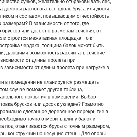
ичество сучков, желательно отбраковывать лес,
 должны располагаться вдоль бруса или доски.
птиком и составом, повышающим огнестойкость
 размерам? В зависимости от того, где
брусков или досок по размерам сечения, от
если строится межэтажная площадка, то к
остройка чердака, толщина балок может быть
и, дающими возможность рассчитать сечение
ависимости от длины пролета при
в зависимости от длины пролета при нагрузке в
сли в помещении не планируется размещать
том случае поможет другая таблица,
напольного покрытия в помещении. Выбор
товка брусков или досок к укладке? Грамотно
Правильно сделанное деревянное перекрытие в
 необходимо точно отмерить длину балок и
ла подготавливаются брусы с точным размером,
оры конструкции на несущие стены. Для опоры