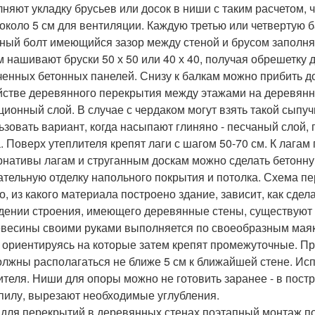
няют укладку брусьев или досок в ниши с таким расчетом, 
 около 5 см для вентиляции. Каждую третью или четвертую 
ный болт имеющийся зазор между стеной и брусом заполня
м нашивают бруски 50 х 50 или 40 х 40, получая обрешетку
ченных бетонных панелей. Снизу к балкам можно прибить до
йстве деревянного перекрытия между этажами на деревя
ционный слой. В случае с чердаком могут взять такой сыпуч
ьзовать вариант, когда насыпают глиняно - песчаный слой,
. Поверх утеплителя крепят лаги с шагом 50-70 см. К лагам
рнативы лагам и струганным доскам можно сделать бетонн
ательную отделку напольного покрытия и потолка. Схема 
го, из какого материала построено здание, зависит, как сде
дении строения, имеющего деревянные стены, существуют 
евесины своими руками выполняется по своеобразным маяк
, ориентируясь на которые затем крепят промежуточные. Пр
олжны располагаться не ближе 5 см к ближайшей стене. Ис
ителя. Ниши для опоры можно не готовить заранее - в пост
пилу, вырезают необходимые углубления.
для перекрытий в деревянных стенах поэтапный монтаж п