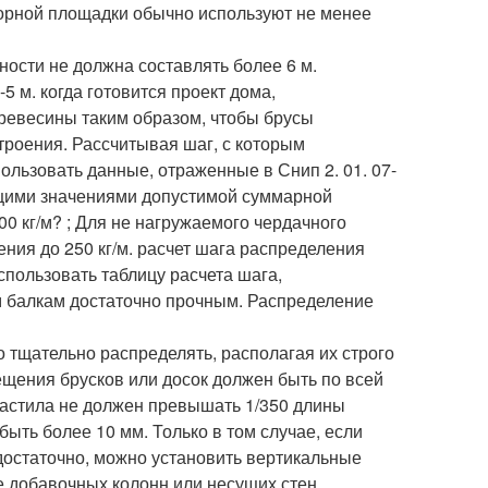
опорной площадки обычно используют не менее
ности не должна составлять более 6 м.
 м. когда готовится проект дома,
ревесины таким образом, чтобы брусы
роения. Рассчитывая шаг, с которым
льзовать данные, отраженные в Снип 2. 01. 07-
ющими значениями допустимой суммарной
0 кг/м? ; Для не нагружаемого чердачного
ния до 250 кг/м. расчет шага распределения
спользовать таблицу расчета шага,
 балкам достаточно прочным. Распределение
тщательно распределять, располагая их строго
ещения брусков или досок должен быть по всей
астила не должен превышать 1/350 длины
 быть более 10 мм. Только в том случае, если
достаточно, можно установить вертикальные
е добавочных колонн или несущих стен