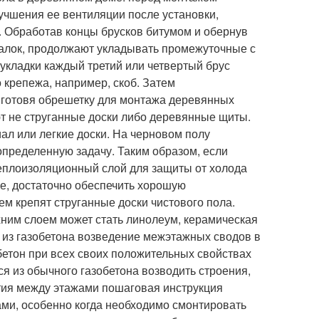
лучшения ее вентиляции после установки,
 Обработав концы брусков битумом и обернув
балок, продолжают укладывать промежуточные с
укладки каждый третий или четвертый брус
 крепежа, например, скоб. Затем
0, готовя обрешетку для монтажа деревянных
т не струганные доски либо деревянные щиты.
л или легкие доски. На черновом полу
пределенную задачу. Таким образом, если
теплоизоляционный слой для защиты от холода
же, достаточно обеспечить хорошую
ем крепят струганные доски чистового пола.
ним слоем может стать линолеум, керамическая
е из газобетона возведение межэтажных сводов в
обетон при всех своих положительных свойствах
ся из обычного газобетона возводить строения,
тия между этажами пошаговая инструкция
ами, особенно когда необходимо смонтировать