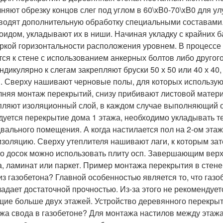
няют обрезку концов слег под углом в 60\xB0-70\xB0 для у
водят дополнительную обработку специальными составами.
оидом, укладывают их в ниши. Начиная укладку с крайних 
ркой горизонтальности расположения уровнем. В процессе 
тся к стене с использованием анкерных болтов либо другого
ндикулярно к слегам закрепляют бруски 50 х 50 или 40 х 4
. Сверху нашивают черновые полы, для которых использую
няя монтаж перекрытий, снизу прибивают листовой материа
пляют изоляционный слой, в каждом случае выполняющий о
дуется перекрытие дома 1 этажа, необходимо укладывать 
двального помещения. А когда настилается пол на 2-ом эта
изоляцию. Сверху утеплителя нашивают лаги, к которым зат
о досок можно использовать плиту осп. Завершающим верх
а, ламинат или паркет. Пример монтажа перекрытия в стен
из газобетона? Главной особенностью является то, что газ
ладает достаточной прочностью. Из-за этого не рекомендует
ие больше двух этажей. Устройство деревянного перекры
жа свода в газобетоне? Для монтажа настилов между этаж