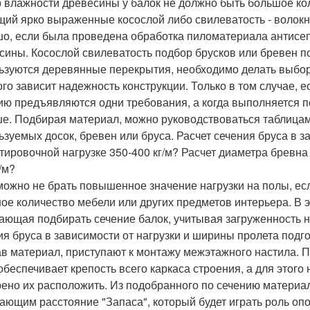
 влажности древесины у балок не должно быть большое кол
ий ярко выраженные косослой либо свилеватость - волокна
о, если была проведена обработка пиломатериала антисе
сины. Косослой свилеватость подбор брусков или бревен по
ьзуются деревянные перекрытия, необходимо делать выбор 
ого зависит надежность конструкции. Только в том случае, 
ию предъявляются одни требования, а когда выполняется п
е. Подбирая материал, можно руководствоваться таблицам
ьзуемых досок, бревен или бруса. Расчет сечения бруса в з
тировочной нагрузке 350-400 кг/м? Расчет диаметра бревна 
/м?
можно не брать повышенное значение нагрузки на полы, е
ое количество мебели или других предметов интерьера. В э
ающая подбирать сечение балок, учитывая загруженность 
ия бруса в зависимости от нагрузки и ширины пролета подго
в материал, приступают к монтажу межэтажного настила. 
обеспечивает крепость всего каркаса строения, а для этого
ено их расположить. Из подобранного по сечению материа
ающим расстояние "Запаса", который будет играть роль оп