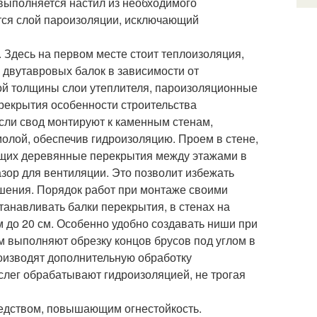
 выполняется настил из необходимого
тся слой пароизоляции, исключающий
Здесь на первом месте стоит теплоизоляция,
 двутавровых балок в зависимости от
ой толщины слои утеплителя, пароизоляционные
рекрытия особенности строительства
если свод монтируют к каменным стенам,
олой, обеспечив гидроизоляцию. Проем в стене,
ющих деревянные перекрытия между этажами в
азор для вентиляции. Это позволит избежать
ушения. Порядок работ при монтаже своими
станавливать балки перекрытия, в стенах на
 до 20 см. Особенно удобно создавать ниши при
м выполняют обрезку концов брусов под углом в
роизводят дополнительную обработку
слег обрабатывают гидроизоляцией, не трогая
редством, повышающим огнестойкость.