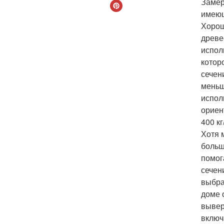
Замер
имеющ
Хорош
древе
испол
котор
сечен
меньш
испол
ориен
400 кг
Хотя 
больш
помог
сечен
выбра
доме 
вывер
включ