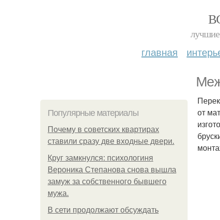
В
лучшие 
главная
интерь
Меж
Перек
от ма
Популярные материалы
изгот
Почему в советских квартирах
бруск
ставили сразу две входные двери.
монта
Круг замкнулся: психологиня
Вероника Степанова снова вышла
замуж за собственного бывшего
мужа.
В сети продолжают обсуждать