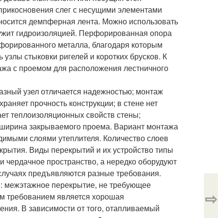
прикосновения слег с несущими элементами
тносится демпферная лента. Можно использовать
лужит гидроизоляцией. Перфорированная опора
рфорированного металла, благодаря которым
 узлы стыковки ригелей и коротких брусков. К
тажа с проемом для расположения лестничного
разный узел отличается надежностью; монтаж
храняет прочность конструкции; в стене нет
ает теплоизоляционных свойств стены;
 ширина закрываемого проема. Вариант монтажа
одимыми слоями утеплителя. Количество слоев
крытия. Виды перекрытий и их устройство типы
и чердачное пространство, а нередко оборудуют
х случаях предъявляются разные требования.
: межэтажное перекрытие, не требующее
⇨
ым требованием является хорошая
ния. В зависимости от того, отапливаемый