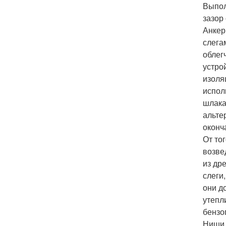
Выпол
зазор
Анкер
слега
облег
устро
изоля
испол
шлака
альте
оконч
От то
возве
из др
слеги
они д
утепл
бензо
Ниши 