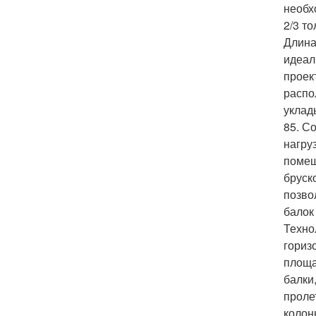
необх
2/3 т
Длина
идеал
проек
распо
уклад
85. С
нагру
помещ
бруск
позво
балок
Техно
гориз
площа
балки
проле
колон