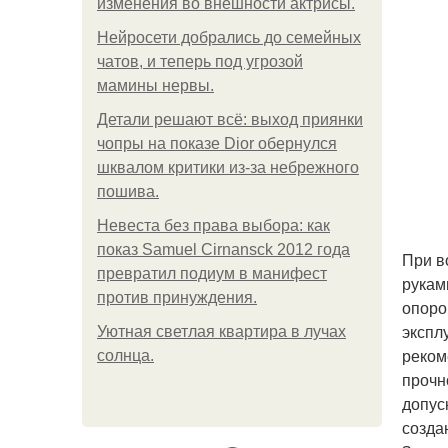
изменения во внешности актрисы.
Нейросети добрались до семейных
чатов, и теперь под угрозой
мамины нервы.
Детали решают всё: выход приянки
чопры на показе Dior обернулся
шквалом критики из-за небрежного
пошива.
Невеста без права выбора: как
показ Samuel Cirnansck 2012 года
При в
превратил подиум в манифест
рукам
против принуждения.
опоро
экспл
Уютная светлая квартира в лучах
реком
солнца.
прочн
допус
созда