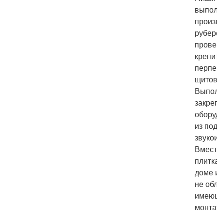
выпол
произ
рубер
прове
крепи
перпе
щитов
Выпол
закре
обору
из по
звуко
Вмест
плитк
доме 
не об
имеющ
монта