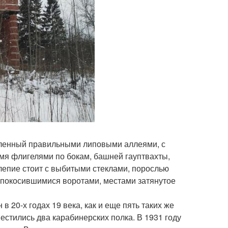
еленный правильными липовыми аллеями, с
я флигелями по бокам, башней гауптвахты,
лепие стоит с выбитыми стеклами, порослью
, покосившимися воротами, местами затянутое
в 20-х годах 19 века, как и еще пять таких же
естились два карабинерских полка. В 1931 году