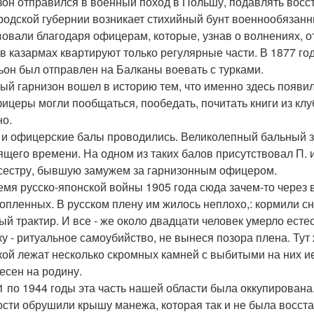
зон отправился в военный поход в Польшу, подавлять восст
родской губернии возникает стихийный бунт военнообязанн
вовали благодаря офицерам, которые, узнав о волнениях, 
 в казармах квартируют только регулярные части. В 1877 г
ьон был отправлен на Балканы воевать с турками.
ый гарнизон вошел в историю тем, что именно здесь появил
фицеры могли пообщаться, пообедать, почитать книги из клу
но.
 и офицерские балы проводились. Великолепный бальный з
ящего времени. На одном из таких балов присутствовал П. 
сестру, бывшую замужем за гарнизонным офицером.
емя русско-японской войны 1905 года сюда зачем-то через 
опленных. В русском плену им жилось неплохо,: кормили с
ый трактир. И все - же около двадцати человек умерло ест
ку - ритуальное самоубийство, не вынеся позора плена. Тут
кой лежат несколько скромных камней с выбитыми на них и
есен на родину.
1 по 1944 годы эта часть нашей области была оккупирован
ости обрушили крышу манежа, которая так и не была восст