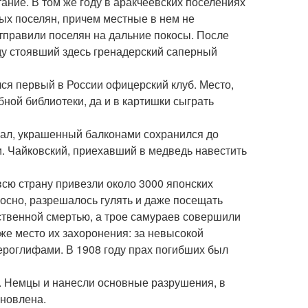
ание. В том же году в аракчеевских поселениях
ых поселян, причем местные в нем не
отправили поселян на дальние покосы. После
оду стоявший здесь гренадерский саперный
ся первый в России офицерский клуб. Место,
бной библиотеки, да и в картишки сыграть
ал, украшенный балконами сохранился до
и. Чайковский, приехавший в медведь навестить
всю страну привезли около 3000 японских
носно, разрешалось гулять и даже посещать
ественной смертью, а трое самураев совершили
 же место их захоронения: за невысокой
ероглифами. В 1908 году прах погибших был
а. Немцы и нанесли основные разрушения, в
ановлена.