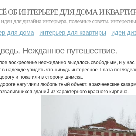
СЁ ОБ ИНТЕРЬЕРЕ ДЛЯ ДОМА И КВАРТИ
идеи для дизайна интерьера, полезные советы, интересны
ер для дома
интерьер для квартиры
идеи ди
ведь. Нежданное путешествие.
ое воскресенье неожиданно выдалось свободным, и у нас в
т в надежде увидеть что-нибудь интересное. Глаза поглядел
 дорогу и покатили в сторону шимска.
 дороге нагуглили любопытный объект: аракчеевские казар
азвалившихся зданий из характерного красного кирпича.