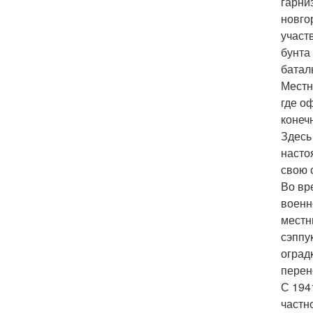
гарни
новго
участ
бунта
батал
Местн
где о
конеч
Здесь
насто
свою 
Во вр
военн
местн
сэппу
оград
перен
С 194
частн