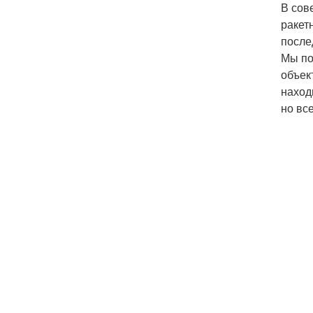
В сов
ракет
после
Мы по
объек
наход
но вс