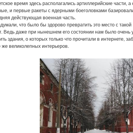
етское время здесь располагались артиллерийские части, а 
ные, и первые ракеты с ядерными боеголовками базировали
дняя действующая военная часть.
думали, что было бы здорово превратить это место с такой
т. Ведь даже при нынешнем его состоянии нам было очень
ить здания, о которых только что прочитали в интернете, за
е же великолепных интерьеров.