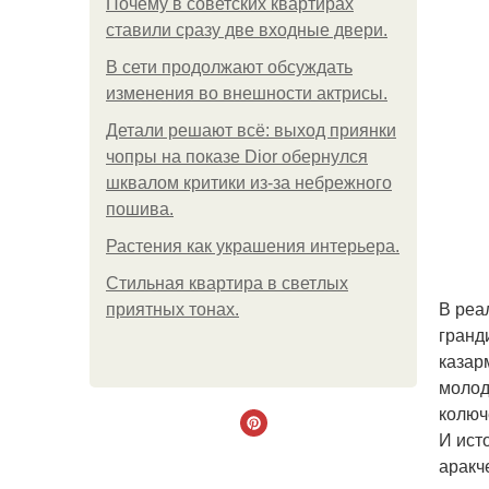
Почему в советских квартирах
ставили сразу две входные двери.
В сети продолжают обсуждать
изменения во внешности актрисы.
Детали решают всё: выход приянки
чопры на показе Dior обернулся
шквалом критики из-за небрежного
пошива.
Растения как украшения интерьера.
Стильная квартира в светлых
В реа
приятных тонах.
гранд
казар
молод
колюч
И ист
аракч