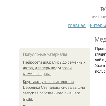
В
лучшие 
главная
интерь
Мед
Прошл
глядя
Популярные материалы
чай в
Нейросети добрались до семейных
Уже в
чатов, и теперь под угрозой
полур
мамины нервы.
Круг замкнулся: психологиня
Вероника Степанова снова вышла
замуж за собственного бывшего
мужа.