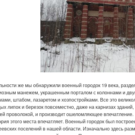
льности же мы обнаружили военный городок 19 века, разд
иозным манежем, украшенным порталом с колоннами и двум
мами, штабом, лазаретом и хозпостройками. Все это велико
ых липок и березок повсеместно, даже на карнизах зданий
ей проволокой, и производит ошеломляющее впечатление.
ория этого места впечатляет. Военный городок был построен 
еевских поселений в нашей области. Изначально здесь разм