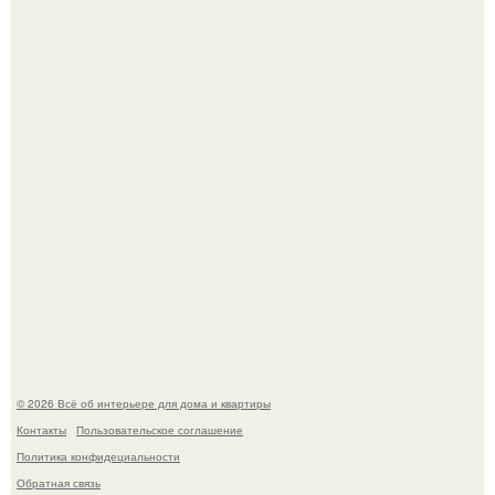
Дримскроллинг - новый формат мечтательности.
5 ошибок в планировке, из-за которых вы теряете метры.
© 2026 Всё об интерьере для дома и квартиры
Контакты
Пользовательское соглашение
Политика конфидециальности
Обратная связь