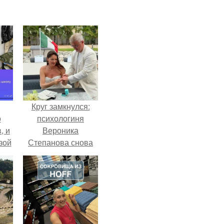
Круг замкнулся:
о
психологиня
, и
Вероника
зой
Степанова снова
ы.
вышла замуж за
собственного
бывшего мужа.