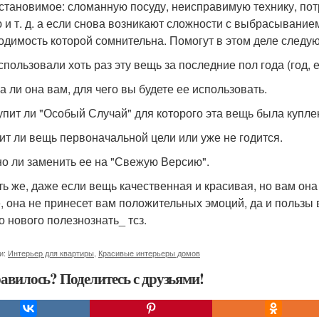
становимое: сломанную посуду, неисправимую технику, по
 и т. д. а если снова возникают сложности с выбрасывание
одимость которой сомнительна. Помогут в этом деле следу
использовали хоть раз эту вещь за последние пол года (год,
а ли она вам, для чего вы будете ее использовать.
тупит ли "Особый Случай" для которого эта вещь была купле
жит ли вещь первоначальной цели или уже не годится.
но ли заменить ее на "Свежую Версию".
ть же, даже если вещь качественная и красивая, но вам она
е, она не принесет вам положительных эмоций, да и пользы
о нового полезнознать_ тсз.
и:
Интерьер для квартиры
,
Красивые интерьеры домов
авилось? Поделитесь с друзьями!