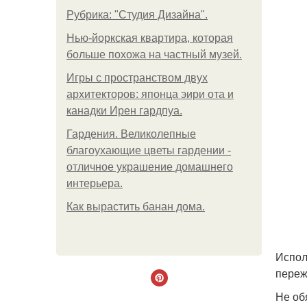
Рубрика: "Студия Дизайна".
Нью-йоркская квартира, которая
больше похожа на частный музей.
Игры с пространством двух
архитекторов: японца эири ота и
канадки Ирен гардпуа.
Гардения. Великолепные
благоухающие цветы гардении -
отличное украшение домашнего
интерьера.
Как вырастить банан дома.
Испол
переж
Не об