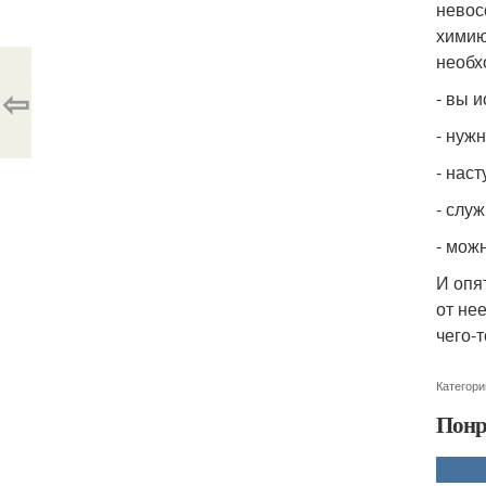
невос
химию
необх
⇦
- вы 
- нужн
- нас
- слу
- мож
И опя
от не
чего-т
Категори
Понр