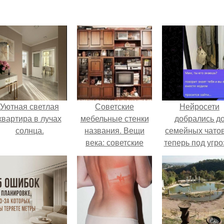
Уютная светлая
Советские
Нейросети
квартира в лучах
мебельные стенки
добрались д
солнца.
названия. Вещи
семейных чатов
века: советские
теперь под угро
стенки 80-х.
мамины нерв