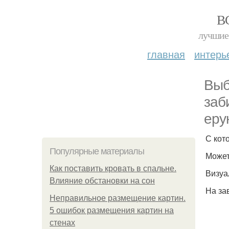
В
лучшие 
главная
интерь
Выб
заб
еру
С кот
Популярные материалы
Может
Как поставить кровать в спальне.
Визуа
Влияние обстановки на сон
На за
Неправильное размещение картин.
5 ошибок размещения картин на
стенах