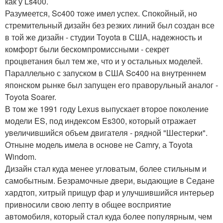
как у Ls400.
Разумеется, Sc400 тоже имел успех. Спокойный, но
стремительный дизайн без резких линий был создан все
в той же дизайн - студии Toyota в США, надежность и
комфорт были бескомпромиссными - секрет
процветания был тем же, что и у остальных моделей.
Параллельно с запуском в США Sc400 на внутреннем
японском рынке был запущен его праворульный аналог -
Toyota Soarer.
В том же 1991 году Lexus выпускает второе поколение
модели ES, под индексом Es300, который отражает
увеличившийся объем двигателя - рядной "Шестерки".
Отныне модель имела в основе не Camry, а Toyota
Windom.
Дизайн стал куда менее угловатым, более стильным и
самобытным. Безрамочные двери, выдающие в Седане
хардтоп, хитрый прищур фар и улучшившийся интерьер
привносили свою лепту в общее восприятие
автомобиля, который стал куда более популярным, чем