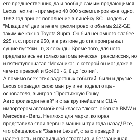
его предшественник, да и вообще самым продающимся
Lexus тех лет - примерно 40 000 экземпляров ежегодно.
1992 год принес пополнение в линейку SC - модель с
"Младшим" двигателем трехлитрового объема 2JZ-GE,
таким же как на Toyota Supra. Он был ненамного слабее -
225 л. с. против 250, а в разгоне до ста проигрывал
сущие пустяки - 0, 3 секунды. Кроме того, для него
предлагалась не только автоматическая трансмиссия, но
и пятиступенчатая "Механика", с которой он мог даже в
чем-то превзойти Sc400 - 6, 8 до "сотни".
А помимо всех этих радостных событий, были и другие -
Lexus оправдал свою мантру и не подвел отца -
основателя, выиграв "Престижную Гонку
Автопроизводителей" и став крупнейшим в США
импортером автомобилей класса "люкс", обогнав BMW и
Mercedes - Benz. Неплохо для марки, которая
представила свои первые машины три года назад! Все,
что обещалось в "Завете Lexus", стало правдой: и
надежность, и правильная стратегия, и безграничная