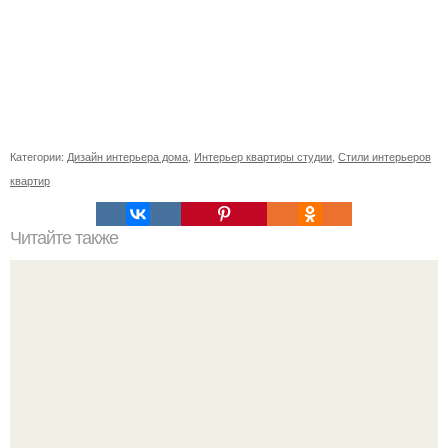
Категории:
Дизайн интерьера дома
,
Интерьер квартиры студии
,
Стили интерьеров
квартир
Читайте также
Кабинет директора, как оформить. Дизайн кабинета
руководителя: зонирование, выбор декора, модные