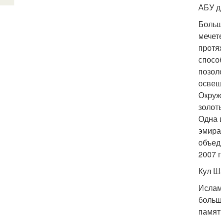
АБУ д
Больш
мечет
протя
спосо
позол
освещ
Окруж
золот
Одна 
эмира
объед
2007 г
Кул Ш
Ислам
больш
памят