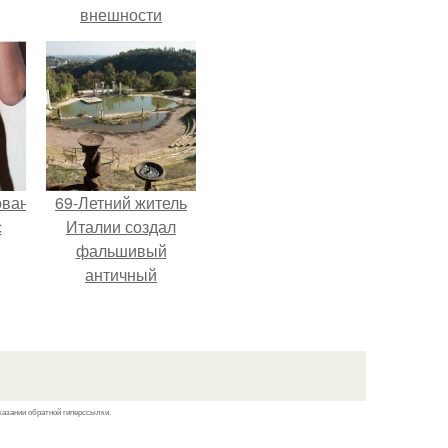
внешности
актрисы.
ованные
69-Летний житель
с
Италии создал
фальшивый
античный
и в
амфитеатр и
долгое время
успешно выдавал
его за настоящее
историческое
казании обратной гиперссылки.
наследие.