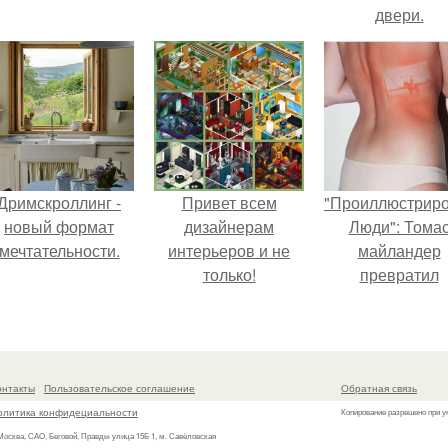
двери.
Дримскроллинг -
Привет всем
"Проиллюстрир
новый формат
дизайнерам
Люди": Тома
мечтательности.
интерьеров и не
майландер
только!
превратил
солнечные ожог
арт - объект.
онтакты
Пользовательское соглашение
Обратная связь
олитика конфидециальности
Копирование разрешено при у
 Москва, САО, Беговой, Правды улица 15Б 1, м. Савёловская