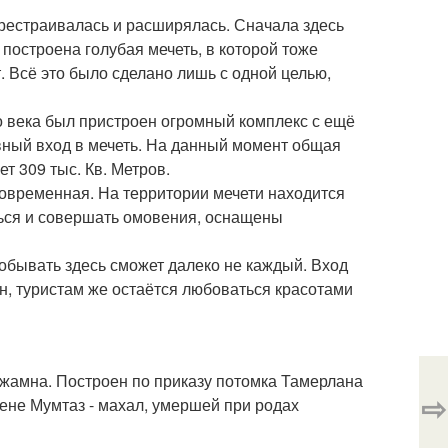
ерестраивалась и расширялась. Сначала здесь
 построена голубая мечеть, в которой тоже
 Всё это было сделано лишь с одной целью,
го века был пристроен огромный комплекс с ещё
вный вход в мечеть. На данный момент общая
т 309 тыс. Кв. Метров.
 современная. На территории мечети находится
ться и совершать омовения, оснащены
обывать здесь сможет далеко не каждый. Вход
н, туристам же остаётся любоваться красотами
 Джамна. Построен по приказу потомка Тамерлана
⇨
ене Мумтаз - махал, умершей при родах