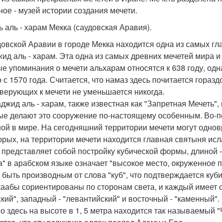
ное - музей истории создания мечети.
ь аль - харам Мекка (саудовская Аравия).
довской Аравии в городе Мекка находится одна из самых гл
жид аль - харам. Эта одна из самых древних мечетей мира 
е упоминания о мечети альхарам относятся к 638 году, одн
о с 1570 года. Считается, что намаз здесь почитается гораз
 верующих к мечети не уменьшается никогда.
джид аль - харам, также известная как "Запретная Мечеть"
ые делают это сооружение по-настоящему особенным. Во-пе
ой в мире. На сегодняшний территории мечети могут однов
орых, на территории мечети находится главная святыня исла
 представляет собой постройку кубической формы, длиной -
а" в арабском языке означает "высокое место, окруженное п
 быть производным от слова "куб", что подтверждается ку
каабы сориентированы по сторонам света, и каждый имеет 
ский", западный - "левантийский" и восточный - "каменный".
о здесь на высоте в 1, 5 метра находится так называемый