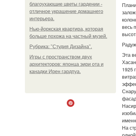
благоухающие цветы гардении -
Плани
отличное украшение домашнего
залож
интерьера.
колон
весь 
Нью-йоркская квартира, которая
высот
больше похожа на частный музей.
Радуж
Рубрика: "Студия Дизайна".
Эта в
Игры с пространством двух
Хасан
архитекторов: японца эири ота и
1925 
канадки Ирен гардпуа.
витра
эффек
Снару
фасад
Насир
изоби
именн
На ст
одной