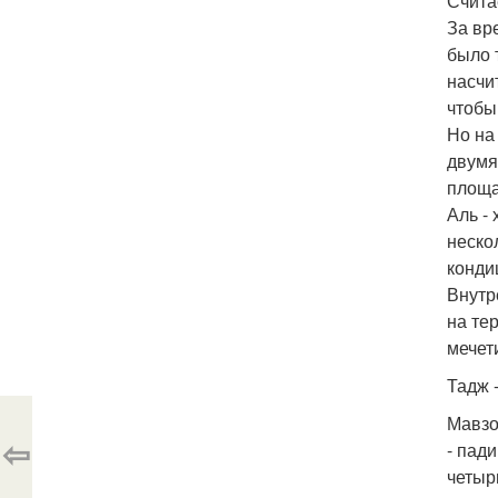
Счита
За вр
было 
насчи
чтобы
Но на
двумя
площа
Аль -
неско
конди
Внутр
на те
мечет
Тадж 
Мавзо
⇦
- пад
четыр