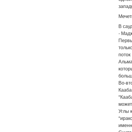
запад
Мечет
В сау
- Мад
Первы
тольк
поток
Альма
котор
больш
Во-вт
Кааба
"Кааб
может
Углы 
"ирак
именн