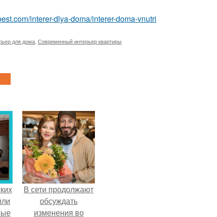
u-best.com/interer-dlya-doma/interer-doma-vnutri
рьер для дома
,
Современный интерьер квартиры
ких
В сети продолжают
или
обсуждать
ные
изменения во