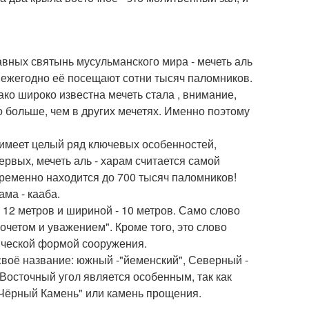
авных святынь мусульманского мира - мечеть аль
и ежегодно её посещают сотни тысяч паломников.
ако широко известна мечеть стала , внимание,
до больше, чем в других мечетях. Именно поэтому
, имеет целый ряд ключевых особенностей,
рвых, мечеть аль - харам считается самой
ременно находится до 700 тысяч паломников!
ма - кааба.
 12 метров и шириной - 10 метров. Само слово
очетом и уважением". Кроме того, это слово
бической формой сооружения.
своё название: южный -"йеменский", Северный -
 Восточный угол является особенным, так как
 "Чёрный Камень" или камень прощения.