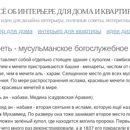
СЁ ОБ ИНТЕРЬЕРЕ ДЛЯ ДОМА И КВАРТИ
идеи для дизайна интерьера, полезные советы, интересны
ер для дома
интерьер для квартиры
идеи ди
еть - мусульманское богослужебное
тавляет собой отдельно стоящее здание с куполом - гамбиз
лем к мечети пристраиваются башни - минареты, числом от 
е, чем в мечети аль - харам. Священное место для всех му
ния. По мере распространения ислама, красивые мечети п
 красивых мечетей в мире.
ь ан - набави, Медина (саудовская Аравия).
ид ан - набави - вторая святыня в исламе, которую ещё на
к Мухаммед. По размеру она тоже занимает второе место по
ложен зелёный купол, где находится могила пророка. Первы
 чего много раз реконструировали, а в 1837 его покрасили в