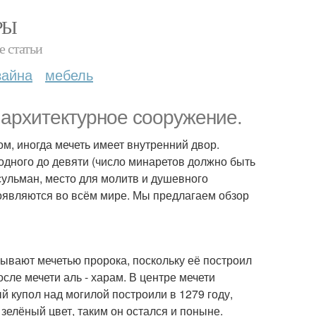
РЫ
е статьи
зайна
мебель
 архитектурное сооружение.
ом, иногда мечеть имеет внутренний двор.
одного до девяти (число минаретов должно быть
сульман, место для молитв и душевного
оявляются во всём мире. Мы предлагаем обзор
зывают мечетью пророка, поскольку её построил
сле мечети аль - харам. В центре мечети
й купол над могилой построили в 1279 году,
 зелёный цвет, таким он остался и поныне.