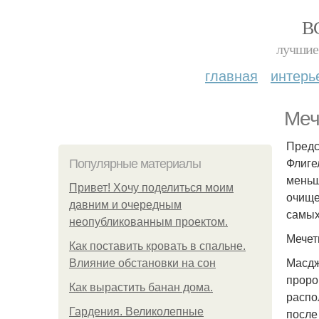
В
лучшие 
главная
интерь
Меч
Предс
Флиге
Популярные материалы
меньш
Привет! Хочу поделиться моим
очище
давним и очередным
самых
неопубликованным проектом.
Мечет
Как поставить кровать в спальне.
Масдж
Влияние обстановки на сон
проро
Как вырастить банан дома.
распо
Гардения. Великолепные
после