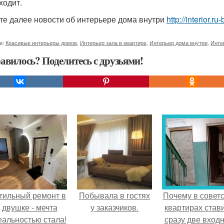
ходит.
те далее новости об интерьере дома внутри
http://interior.r
и:
Красивые интерьеры домов
,
Интерьер зала в квартире
,
Интерьер дома внутри
,
Инте
авилось? Поделитесь с друзьями!
тильный ремонт в
Побывала в гостях
Почему в советс
двушке - мечта
у заказчиков.
квартирах став
еальностью стала!
сразу две вход