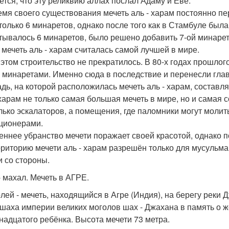
ется, что эту реликвию аллах послал Адаму и Еве.
емя своего существования мечеть аль - харам постоянно п
только 6 минаретов, однако после того как в Стамбуле была
тывалось 6 минаретов, было решено добавить 7-ой минарет.
 мечеть аль - харам считалась самой лучшей в мире.
 этом строительство не прекратилось. В 80-х годах прошло
 минаретами. Именно сюда в последствие и перенесли гла
дь, на которой расположилась мечеть аль - харам, составляе
 харам не только самая большая мечеть в мире, но и самая
лько эскалаторов, а помещения, где паломники могут моли
ционерами.
еннее убранство мечети поражает своей красотой, однако п
рриторию мечети аль - харам разрешён только для мусульма
и со стороны.
- махал. Мечеть в АГРЕ.
лей - мечеть, находящийся в Агре (Индия), на берегу реки
ишаха империи великих моголов шах - Джахана в память о ж
надцатого ребёнка. Высота мечети 73 метра.