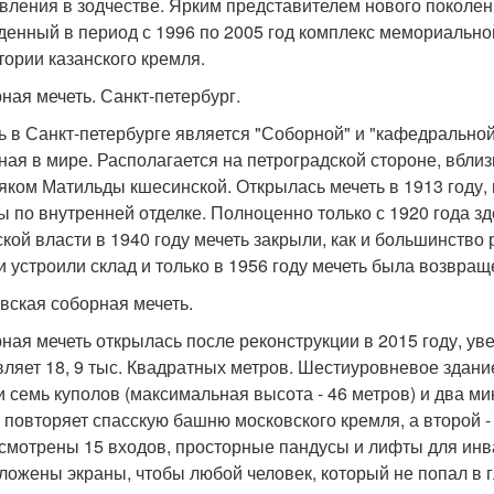
вления в зодчестве. Ярким представителем нового поколен
денный в период с 1996 по 2005 год комплекс мемориальн
тории казанского кремля.
ная мечеть. Санкт-петербург.
ь в Санкт-петербурге является "Соборной" и "кафедральной
ная в мире. Располагается на петроградской стороне, вблиз
яком Матильды кшесинской. Открылась мечеть в 1913 году, 
ы по внутренней отделке. Полноценно только с 1920 года з
ской власти в 1940 году мечеть закрыли, как и большинство
и устроили склад и только в 1956 году мечеть была возвра
вская соборная мечеть.
ная мечеть открылась после реконструкции в 2015 году, уве
вляет 18, 9 тыс. Квадратных метров. Шестиуровневое здани
и семь куполов (максимальная высота - 46 метров) и два ми
х повторяет спасскую башню московского кремля, а второй 
смотрены 15 входов, просторные пандусы и лифты для ин
ложены экраны, чтобы любой человек, который не попал в г