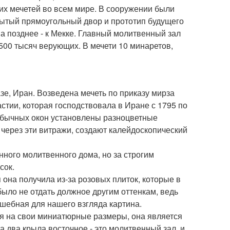
их мечетей во всем мире. В сооружении были
ытый прямоугольный двор и прототип будущего
а позднее - к Мекке. Главный молитвенный зал
 500 тысяч верующих. В мечети 10 минаретов,
е, Иран. Возведена мечеть по приказу мирза
стии, которая господствовала в Иране с 1795 по
 обычных окон установлены разноцветные
 через эти витражи, создают калейдоскопический
нного молитвенного дома, но за строгим
сок.
 она получила из-за розовых плиток, которые в
ыло не отдать должное другим оттенкам, ведь
лшебная для нашего взгляда картина.
тря на свои миниатюрные размеры, она является
а два крыла восточное - это молитвенный зал, и