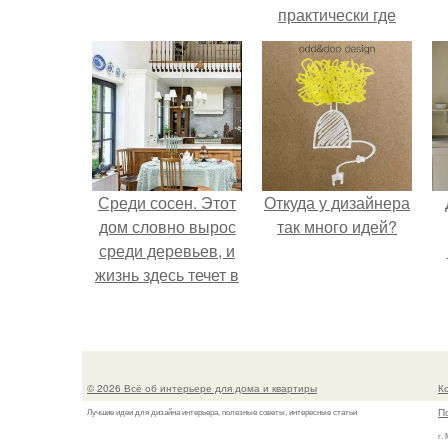
практически где
угодно.
Среди сосен. Этот
Откуда у дизайнера
дом словно вырос
так много идей?
среди деревьев, и
жизнь здесь течет в
собственном ритме
- спокойно, без
спешки и лишнего
шума.
© 2026 Всё об интерьере для дома и квартиры
К
П
Лучшие идеи для дизайна интерьера, полезные советы, интересные статьи
г.