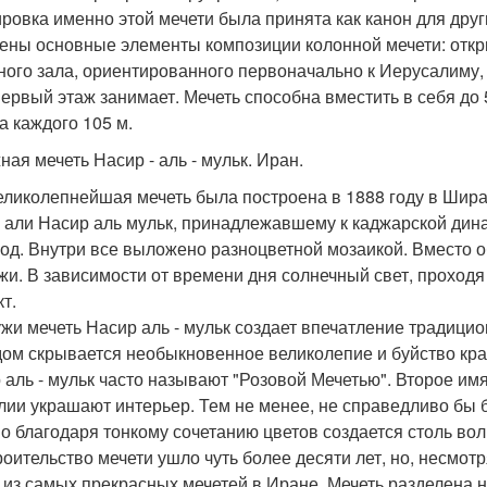
ровка именно этой мечети была принята как канон для друг
ены основные элементы композиции колонной мечети: откр
ного зала, ориентированного первоначально к Иерусалиму, 
первый этаж занимает. Мечеть способна вместить в себя до
а каждого 105 м.
ная мечеть Насир - аль - мульк. Иран.
еликолепнейшая мечеть была построена в 1888 году в Шираз
 али Насир аль мульк, принадлежавшему к каджарской дина
год. Внутри все выложено разноцветной мозаикой. Вместо
жи. В зависимости от времени дня солнечный свет, проходя
т.
жи мечеть Насир аль - мульк создает впечатление традицио
ом скрывается необыкновенное великолепие и буйство кра
 аль - мульк часто называют "Розовой Мечетью". Второе имя
лии украшают интерьер. Тем не менее, не справедливо бы б
о благодаря тонкому сочетанию цветов создается столь во
роительство мечети ушло чуть более десяти лет, но, несмо
 из самых прекрасных мечетей в Иране. Мечеть разделена н