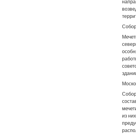
напра
возве
терри
Собор
Мечет
север
особн
работ
совет
здани
Моско
Собор
соста
мечет
из ни
преду
распо