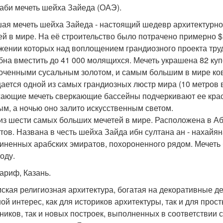
аби мечеть шейха Зайеда (ОАЭ).
ая мечеть шейха Зайеда - настоящий шедевр архитектурног
ей в мире. На её строительство было потрачено примерно $
жении которых над воплощением грандиозного проекта труд
бна вместить до 41 000 молящихся. Мечеть украшена 82 куп
оченными сусальным золотом, и самым большим в мире ко
ается одной из самых грандиозных люстр мира (10 метров в 
ающие мечеть сверкающие бассейны подчеркивают ее красо
ым, а ночью оно залито искусственным светом.
из шести самых больших мечетей в мире. Расположена в Аб
тов. Названа в честь шейха Зайда ибн султана ан - нахайян
иненных арабских эмиратов, похороненного рядом. Мечеть
оду.
ариф, Казань.
ская религиозная архитектура, богатая на декоративные д
ой интерес, как для историков архитектуры, так и для прос
ников, так и новых построек, выполненных в соответствии 