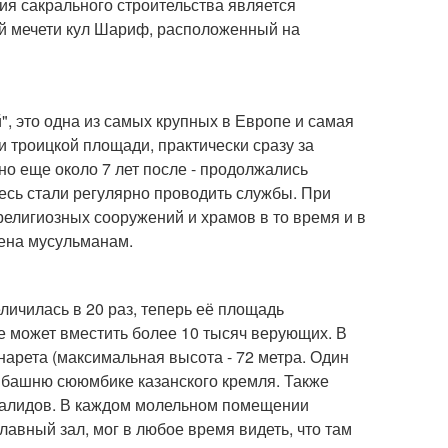
ия сакрального строительства является
ой мечети кул Шариф, расположенный на
", это одна из самых крупных в Европе и самая
и троицкой площади, практически сразу за
но еще около 7 лет после - продолжались
десь стали регулярно проводить службы. При
 религиозных сооружений и храмов в то время и в
щена мусульманам.
личилась в 20 раз, теперь её площадь
е может вместить более 10 тысяч верующих. В
нарета (максимальная высота - 72 метра. Один
- башню сююмбике казанского кремля. Также
валидов. В каждом молельном помещении
лавный зал, мог в любое время видеть, что там