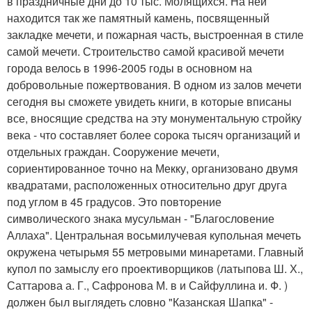
в праздничные дни до 10 тыс. Молящихся. На ней
находится так же памятный камень, посвященный
закладке мечети, и пожарная часть, выстроенная в стиле
самой мечети. Строительство самой красивой мечети
города велось в 1996-2005 годы в основном на
добровольные пожертвования. В одном из залов мечети
сегодня вы сможете увидеть книги, в которые вписаны
все, вносящие средства на эту монументальную стройку
века - что составляет более сорока тысяч организаций и
отдельных граждан. Сооружение мечети,
сориентированное точно на Мекку, организовано двумя
квадратами, расположенных относительно друг друга
под углом в 45 градусов. Это повторение
символического знака мусульман - "Благословение
Аллаха". Центральная восьмилучевая купольная мечеть
окружена четырьмя 55 метровыми минаретами. Главный
купол по замыслу его проективорщиков (латыпова Ш. Х.,
Саттарова а. Г., Сафронова М. в и Сайфуллина и. Ф. )
должен был выглядеть словно "Казанская Шапка" -