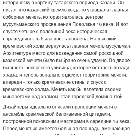
историческую картину татарского периода Казани. Он
писал, что казанский кремль когда-то украшала главная
соборная мечеть, которая являлась центром
мусульманского просвещения Поволжья 16 века. И вот
спустя четыре с половиной века историческая
справедливость была восстановлена. На высокий
кремлевский холм вернулась главная мечеть мусульман.
Архитектура место для возведения самой роскошной
казанской мечети было выбрано очень удачно. Во дворе
бывшего юнкерского училища, которое осталось позади
храма, и теперь зонально отделяет территорию мечети,
впереди - только кремлевские стены и спуск с
кремлевского холма. Мечеть как бы взлетела своими
минаретами над холмом, став городской доминантой.
Дизайнеры идеально вписали пропорции мечети в
ансамбль кремлевской белокаменной цитадели,
построенной псковскими мастерами в середине 16 века.
Перед мечетью имеется большая площадь, вмещающая