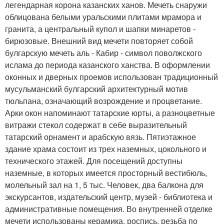
легендарная корона казанских ханов. Мечеть снаружи
облицована белыми уральскими плитами мрамора и
гранита, а центральный купол и шапки минаретов -
бирюзовые. Внешний вид мечети повторяет собой
булгарскую мечеть аль - Кабир - символ поволжского
ислама до периода казанского ханства. В оформлении
оконных и дверных проемов использован традиционный
мусульманский булгарский архитектурный мотив
тюльпана, означающий возрождение и процветание.
Арки окон напоминают татарские юрты, а разноцветные
витражи стекол содержат в себе выразительный
татарский орнамент и арабскую вязь. Пятиэтажное
здание храма состоит из трех наземных, цокольного и
технического этажей. Для посещений доступны
наземные, в которых имеется просторный вестибюль,
молельный зал на 1, 5 тыс. Человек, два балкона для
экскурсантов, издательский центр, музей - библиотека и
административные помещения. Во внутренней отделке
мечети использованы керамика, роспись, резьба по