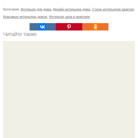
Категории:
Интерьер для дома
,
Дизайн интерьера дома
,
Стили интерьеров квартир
,
Красивые интерьеры домов
,
Интерьер зала в квартире
Читайте также
Chapter 4? - Ай!