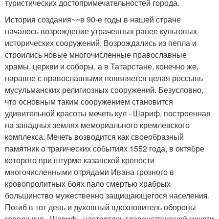
туристических достопримечательностей города.
История создания~~в 90-е годы в нашей стране
началось возрождение утраченных ранее культовых
исторических сооружений. Возрождались из пепла и
строились новые многочисленные православные
храмы, церкви и соборы, а в Татарстане, конечно же,
наравне с православными появляется целая россыпь
мусульманских религиозных сооружений. Безусловно,
что основным таким сооружением становится
удивительной красоты мечеть кул - Шариф, построенная
на западных землях мемориального кремлевского
комплекса. Мечеть возводится как своеобразный
памятник о трагических событиях 1552 года, в октябре
которого при штурме казанской крепости
многочисленными отрядами Ивана грозного в
кровопролитных боях пало смертью храбрых
большинство мужественно защищающегося населения.
Погиб в тот день и духовный вдохновитель обороны
города кул - Шариф - настоятель главенствующей мечети