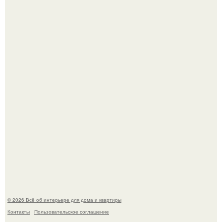
69-Летний житель Италии создал фальшивый античный
амфитеатр и долгое время успешно выдавал его за
настоящее историческое наследие.
Три года назад мы купили борщевичное поле и
придумали мечту!
© 2026 Всё об интерьере для дома и квартиры
Контакты
Пользовательское соглашение