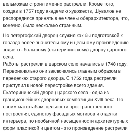
вельможам строил именно растрелли. Кроме того,
создав в 1757 году академию художеств, Шувалов не
распорядился принять в её члены оберархитектора, что,
конечно, было несколько странным.
Но петергофский дворец служил как бы подготовкой к
гораздо более значительному и цельному произведению
зодчего - большому (екатерининскому) дворцу царского
села.
Работы растрелли в царском селе начались в 1748 году.
Первоначально они заключались главным образом в
переделках старого дворца. С 1752 года растрелли
приступил к новой перестройке всего здания.
Екатерининский дворец царского села - одна из
грандиознейших дворцовых композиции Xviii века. По
своим масштабам, цельности пространственного
построения, единству фасадных мотивов и отделки
интерьера, по необычной насыщенности архитектурных
форм пластикой и цветом - это произведение растрелли