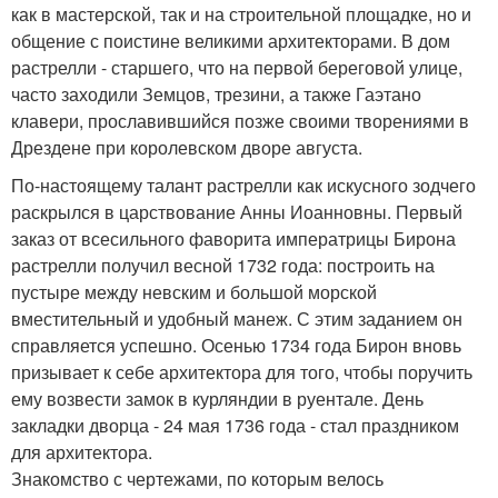
как в мастерской, так и на строительной площадке, но и
общение с поистине великими архитекторами. В дом
растрелли - старшего, что на первой береговой улице,
часто заходили Земцов, трезини, а также Гаэтано
клавери, прославившийся позже своими творениями в
Дрездене при королевском дворе августа.
По-настоящему талант растрелли как искусного зодчего
раскрылся в царствование Анны Иоанновны. Первый
заказ от всесильного фаворита императрицы Бирона
растрелли получил весной 1732 года: построить на
пустыре между невским и большой морской
вместительный и удобный манеж. С этим заданием он
справляется успешно. Осенью 1734 года Бирон вновь
призывает к себе архитектора для того, чтобы поручить
ему возвести замок в курляндии в руентале. День
закладки дворца - 24 мая 1736 года - стал праздником
для архитектора.
Знакомство с чертежами, по которым велось