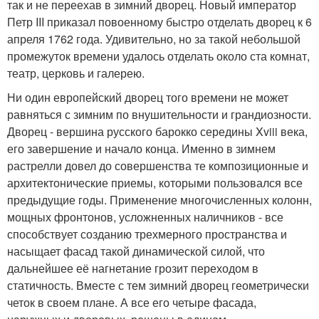
так и не переехав в зимний дворец. Новый император
Петр III приказал повоенному быстро отделать дворец к 6
апреля 1762 года. Удивительно, но за такой небольшой
промежуток времени удалось отделать около ста комнат,
театр, церковь и галерею.
Ни один европейский дворец того времени не может
равняться с зимним по внушительности и грандиозности.
Дворец - вершина русского барокко середины Xviii века,
его завершение и начало конца. Именно в зимнем
растрелли довел до совершенства те композиционные и
архитектонические приемы, которыми пользовался все
предыдущие годы. Применение многочисленных колонн,
мощных фронтонов, усложненных наличников - все
способствует созданию трехмерного пространства и
насыщает фасад такой динамической силой, что
дальнейшее её нагнетание грозит переходом в
статичность. Вместе с тем зимний дворец геометрически
четок в своем плане. А все его четыре фасада,