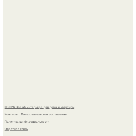
Литературная Москва. Дома - музеи писателей.
Кёнигсберг. Интерьер дома студенческого братства
"Германия".
© 2026 Всё об интерьере для дома и квартиры
Контакты
Пользовательское соглашение
Политика конфидециальности
Обратная связь