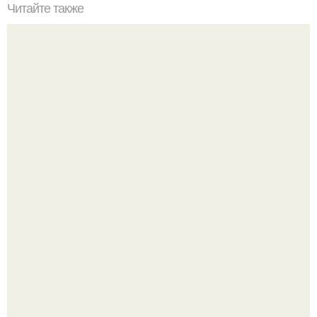
Читайте также
Дух уходящей эпохи ч. 1.
Среди сосен. Этот дом словно вырос среди деревьев, и
жизнь здесь течет в собственном ритме - спокойно, без
спешки и лишнего шума.