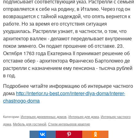
подписывает соответствующий указ. Растрелли с семьей
отправляется к себе на родину, в Италию. Через год он
возвращается с тайной надеждой, что опять вернется к
работе. Но за время его отсутствия ситуация
ухудшилась. Растрелли узнает, в частности, о том, что
архитектор валлен - деламот переделывает внутренние
покои зимнего. Он подает прошение об отставке. 23.
Октября 1763 года Екатерина II принимает решение об
отставке обер - архитектора Франческо Бартоломео де
растрелли с назначением ему пенсиона - тысяча рублей
в год.
Подробнее читайте информацию об интерьере частного
дома
http://interior.ru-best.com/interer-dlya-doma/interer-
chastnogo-doma
Категории:
Интерьер деревянных домов
,
Интерьер для дома
,
Интерьер частного
дома
,
Мебель для гостиной
,
Стили интерьеров квартир