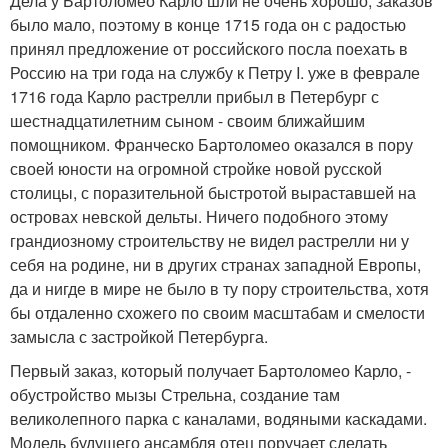
Дела у Бартоломео Карло шли не очень хорошо, заказов
было мало, поэтому в конце 1715 года он с радостью
принял предложение от российского посла поехать в
Россию на три года на службу к Петру I. уже в феврале
1716 года Карло растрелли прибыл в Петербург с
шестнадцатилетним сыном - своим ближайшим
помощником. Франческо Бартоломео оказался в пору
своей юности на огромной стройке новой русской
столицы, с поразительной быстротой выраставшей на
островах невской дельты. Ничего подобного этому
грандиозному строительству не видел растрелли ни у
себя на родине, ни в других странах западной Европы,
да и нигде в мире не было в ту пору строительства, хотя
бы отдаленно схожего по своим масштабам и смелости
замысла с застройкой Петербурга.
Первый заказ, который получает Бартоломео Карло, -
обустройство мызы Стрельна, создание там
великолепного парка с каналами, водяными каскадами.
Модель будущего ансамбля отец поручает сделать