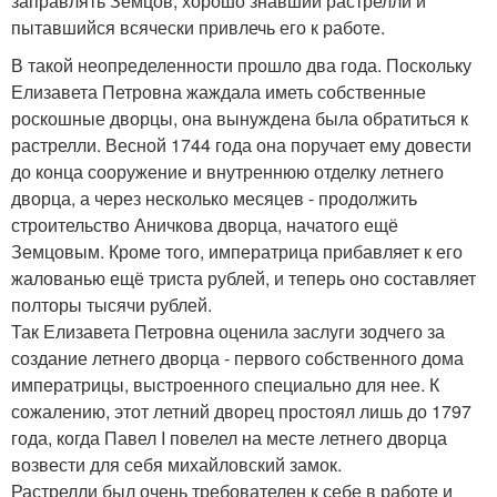
заправлять Земцов, хорошо знавший растрелли и
пытавшийся всячески привлечь его к работе.
В такой неопределенности прошло два года. Поскольку
Елизавета Петровна жаждала иметь собственные
роскошные дворцы, она вынуждена была обратиться к
растрелли. Весной 1744 года она поручает ему довести
до конца сооружение и внутреннюю отделку летнего
дворца, а через несколько месяцев - продолжить
строительство Аничкова дворца, начатого ещё
Земцовым. Кроме того, императрица прибавляет к его
жалованью ещё триста рублей, и теперь оно составляет
полторы тысячи рублей.
Так Елизавета Петровна оценила заслуги зодчего за
создание летнего дворца - первого собственного дома
императрицы, выстроенного специально для нее. К
сожалению, этот летний дворец простоял лишь до 1797
года, когда Павел I повелел на месте летнего дворца
возвести для себя михайловский замок.
Растрелли был очень требователен к себе в работе и