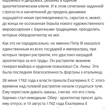
наружных и дворовых, решены в едином
архитектоническом ключе. И в этом сочетании заданной
строгости и нагнетенной до предела динамики
ощущается некая противоречивость, скрытая и, может,
до конца не осознанная борьба нового художественного
мировоззрения с барочными традициями, преодолеть
которые оберархитектор не мог.
Как это ни парадоксально, но именно Петр III оказался
единственным из всех государей и императриц, при
которых творил растрелли, кто удостоил наградой
архитектора за его труды. Он растрелли званием
генерал-майора и орденом пожаловал Св. Анны. Это
была последняя благосклонность фортуны к итальянцу.
28 июня 1762 года к власти пришла Екатерина II. С этого
времени над головой растрелли начали сгущаться тучи.
Ему перестали давать заказы, считая, что его стиль
барокко стал немодным. Обер - архитектор просит дать
ему отпуск, и 10 августа 1762 года Екатерина II