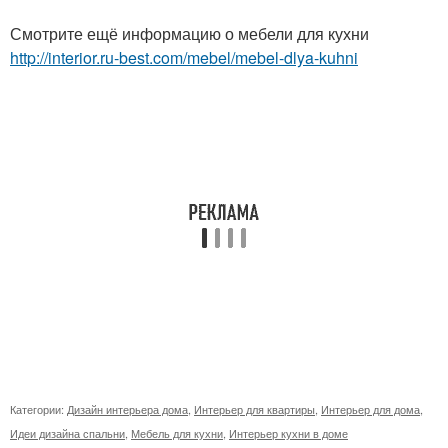
Смотрите ещё информацию о мебели для кухни
http://interior.ru-best.com/mebel/mebel-dlya-kuhni
Категории:
Дизайн интерьера дома
,
Интерьер для квартиры
,
Интерьер для дома
,
Идеи дизайна спальни
,
Мебель для кухни
,
Интерьер кухни в доме