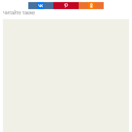
Читайте также
Тенденции в дизайне интерьера 2015-2016.
Мдинабакиева. Дом Н. в. гоголя - мемориальный музей и
научная библиотека.