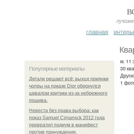
В
лучшие 
главная
интерь
Квар
м. 11
30 кв
Популярные материалы
Други
Детали решают всё: выход приянки
1 фот
чопры на показе Dior обернулся
шквалом критики из-за небрежного
пошива.
Невеста без права выбора: как
показ Samuel Cirnansck 2012 года
превратил подиум в манифест
против принуждения.