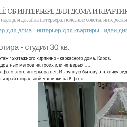
СЁ ОБ ИНТЕРЬЕРЕ ДЛЯ ДОМА И КВАРТИ
идеи для дизайна интерьера, полезные советы, интересны
ер для дома
интерьер для квартиры
идеи ди
тира - студия 30 кв.
 этаж 12-этажного кирпично - каркасного дома. Киров.
адратных метров на троих или четверых ….
х фото этого интерьера нет. И крупную бытовую технику ви
о и край стиральной машинки на 6 фото