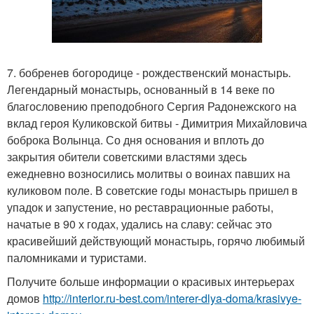
7. бобренев богородице - рождественский монастырь.
Легендарный монастырь, основанный в 14 веке по
благословению преподобного Сергия Радонежского на
вклад героя Куликовской битвы - Димитрия Михайловича
боброка Волынца. Со дня основания и вплоть до
закрытия обители советскими властями здесь
ежедневно возносились молитвы о воинах павших на
куликовом поле. В советские годы монастырь пришел в
упадок и запустение, но реставрационные работы,
начатые в 90 х годах, удались на славу: сейчас это
красивейший действующий монастырь, горячо любимый
паломниками и туристами.
Получите больше информации о красивых интерьерах
домов
http://interior.ru-best.com/interer-dlya-doma/krasivye-