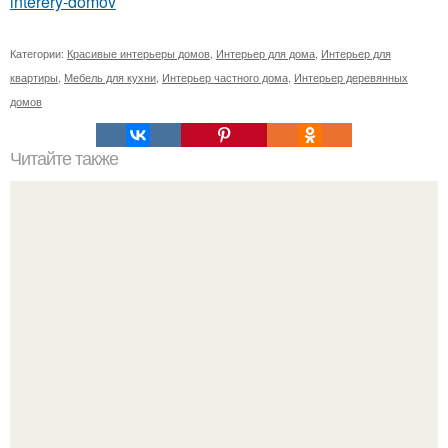
interery-domov
Категории:
Красивые интерьеры домов
,
Интерьер для дома
,
Интерьер для
квартиры
,
Мебель для кухни
,
Интерьер частного дома
,
Интерьер деревянных
домов
Читайте также
Усадьба Агафона фаберже.