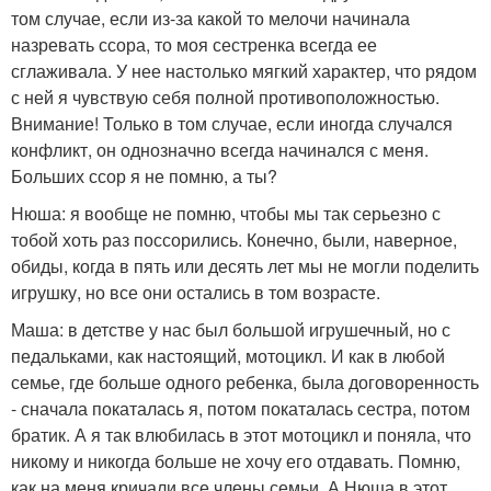
том случае, если из-за какой то мелочи начинала
назревать ссора, то моя сестренка всегда ее
сглаживала. У нее настолько мягкий характер, что рядом
с ней я чувствую себя полной противоположностью.
Внимание! Только в том случае, если иногда случался
конфликт, он однозначно всегда начинался с меня.
Больших ссор я не помню, а ты?
Нюша: я вообще не помню, чтобы мы так серьезно с
тобой хоть раз поссорились. Конечно, были, наверное,
обиды, когда в пять или десять лет мы не могли поделить
игрушку, но все они остались в том возрасте.
Маша: в детстве у нас был большой игрушечный, но с
педальками, как настоящий, мотоцикл. И как в любой
семье, где больше одного ребенка, была договоренность
- сначала покаталась я, потом покаталась сестра, потом
братик. А я так влюбилась в этот мотоцикл и поняла, что
никому и никогда больше не хочу его отдавать. Помню,
как на меня кричали все члены семьи. А Нюша в этот