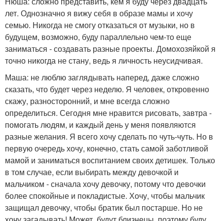
Нюша: сложно представить, кем я буду через двадцать
лет. Однозначно я вижу себя в образе мамы и хочу
семью. Никогда не смогу отказаться от музыки, но в
будущем, возможно, буду параллельно чем-то еще
заниматься - создавать разные проекты. Домохозяйкой я
точно никогда не стану, ведь я личность неусидчивая.
Маша: не люблю заглядывать наперед, даже сложно
сказать, что будет через неделю. Я человек, откровенно
скажу, разносторонний, и мне всегда сложно
определиться. Сегодня мне нравится рисовать, завтра -
помогать людям, и каждый день у меня появляются
разные желания. Я всего хочу сделать по чуть-чуть. Но в
первую очередь хочу, конечно, стать самой заботливой
мамой и заниматься воспитанием своих детишек. Только
в том случае, если выбирать между девочкой и
мальчиком - сначала хочу девочку, потому что девочки
более спокойные и покладистые. Хочу, чтобы мальчик
защищал девочку, чтобы братик был постарше. Но не
хочу загадывать! Может, будут близнецы, поэтому буду