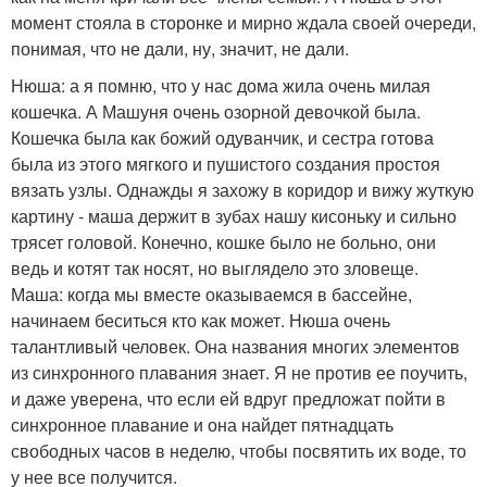
момент стояла в сторонке и мирно ждала своей очереди,
понимая, что не дали, ну, значит, не дали.
Нюша: а я помню, что у нас дома жила очень милая
кошечка. А Машуня очень озорной девочкой была.
Кошечка была как божий одуванчик, и сестра готова
была из этого мягкого и пушистого создания простоя
вязать узлы. Однажды я захожу в коридор и вижу жуткую
картину - маша держит в зубах нашу кисоньку и сильно
трясет головой. Конечно, кошке было не больно, они
ведь и котят так носят, но выглядело это зловеще.
Маша: когда мы вместе оказываемся в бассейне,
начинаем беситься кто как может. Нюша очень
талантливый человек. Она названия многих элементов
из синхронного плавания знает. Я не против ее поучить,
и даже уверена, что если ей вдруг предложат пойти в
синхронное плавание и она найдет пятнадцать
свободных часов в неделю, чтобы посвятить их воде, то
у нее все получится.