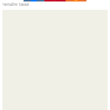
Читайте также
Советские мебельные стенки названия. Вещи века:
советские стенки 80-х.
Маленькая, но практичная квартира у моря 48 кв.