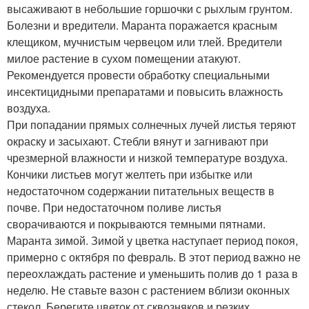
высаживают в небольшие горшочки с рыхлым грунтом.
Болезни и вредители. Маранта поражается красным
клещиком, мучнистым червецом или тлей. Вредители
милое растение в сухом помещении атакуют.
Рекомендуется провести обработку специальными
инсектицидными препаратами и повысить влажность
воздуха.
При попадании прямых солнечных лучей листья теряют
окраску и засыхают. Стебли вянут и загнивают при
чрезмерной влажности и низкой температуре воздуха.
Кончики листьев могут желтеть при избытке или
недостаточном содержании питательных веществ в
почве. При недостаточном поливе листья
сворачиваются и покрываются темными пятнами.
Маранта зимой. Зимой у цветка наступает период покоя,
примерно с октября по февраль. В этот период важно не
переохлаждать растение и уменьшить полив до 1 раза в
неделю. Не ставьте вазон с растением вблизи оконных
стекол. Берегите цветок от сквозняков и резких