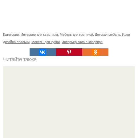
Категории:
Интерьер для квартиры
,
Мебель для гостиной
,
Детская мебель
,
Идеи
дизайна спальни
,
Мебель для кухни
,
Интерьер зала в квартире
Читайте также
Как правильно обрезать герань, чтобы она пышно цвела.