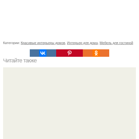
Категории:
Красивые интерьеры домов
,
Интерьер для дома
,
Мебель для гостиной
Читайте также
Дизайн коммуналки. Практичный и оригинальный дизайн
комнаты в КОММУНАЛКЕ.