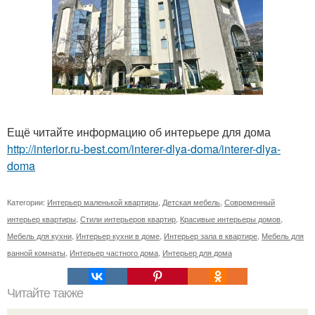
Ещё читайте информацию об интерьере для дома
http://interior.ru-best.com/interer-dlya-doma/interer-dlya-
doma
Категории:
Интерьер маленькой квартиры
,
Детская мебель
,
Современный
интерьер квартиры
,
Стили интерьеров квартир
,
Красивые интерьеры домов
,
Мебель для кухни
,
Интерьер кухни в доме
,
Интерьер зала в квартире
,
Мебель для
ванной комнаты
,
Интерьер частного дома
,
Интерьер для дома
Читайте также