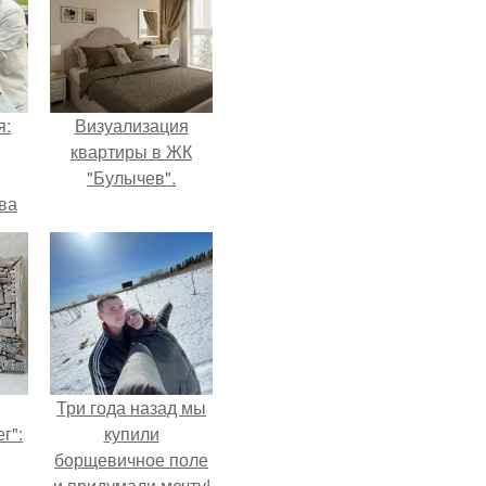
я:
Визуализация
квартиры в ЖК
"Булычев".
ва
за
о
.
Три года назад мы
г":
купили
борщевичное поле
и придумали мечту!