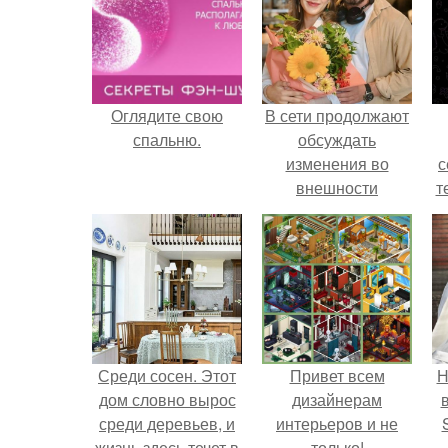
Оглядите свою
В сети продолжают
спальню.
обсуждать
изменения во
с
внешности
т
актрисы.
Среди сосен. Этот
Привет всем
Н
дом словно вырос
дизайнерам
среди деревьев, и
интерьеров и не
жизнь здесь течет в
только!