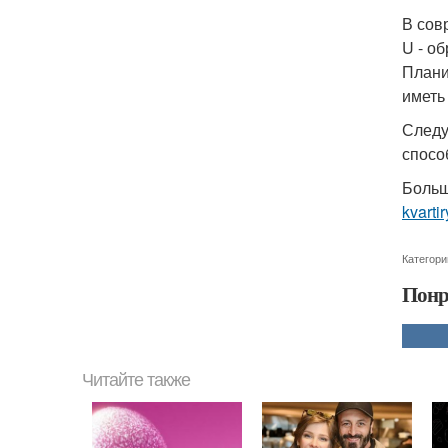
В сов
U - о
Плани
иметь
Следу
спосо
Больш
kvarti
Категори
Понр
Читайте также