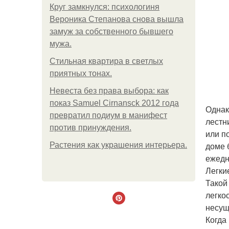
Круг замкнулся: психологиня
Вероника Степанова снова вышла
замуж за собственного бывшего
мужа.
Стильная квартира в светлых
приятных тонах.
Невеста без права выбора: как
показ Samuel Cirnansck 2012 года
Однак
превратил подиум в манифест
лестн
против принуждения.
или п
доме 
Растения как украшения интерьера.
ежедн
Легки
Такой
легко
несущ
Когда