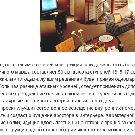
о, не зависимо от своей конструкции, они должны быть б
ичного марша составляет 80 см, высота ступеней 16, 5-17 см,
ожилыми людьми, лучшим решением будет прямая одномарше
большая разница этажных уровней, следует применить доп
евное преодоление большого количества ступеней без отды
е ажурные лестницы на второй этаж частного дома.
 проект улучшит естественное освещение внутренних поме
сть и создаст ощущение простора в интерьере. Характерно
ие балки, идущие вдоль лестницы на которых прочно закре
 конструкция одной стороной примыкает к стене можно смел