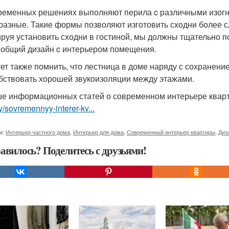
ременных решениях выполняют перила c различными изогну
бразные. Такие формы позволяют изготовить сходни более 
руя установить сходни в гостиной, мы должны тщательно п
 общий дизайн c интерьером помещения.
ет также помнить, что лестница в доме наряду с сохранение
бствовать хорошей звукоизоляции между этажами.
е информационных статей о современном интерьере ква
ry/sovremennyy-interer-kv...
и:
Интерьер частного дома
,
Интерьер для дома
,
Современный интерьер квартиры
,
Диз
авилось? Поделитесь с друзьями!