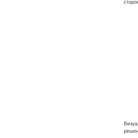
сторо
Визуа
решен