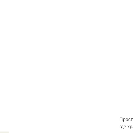
Прост
где х