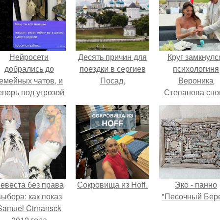
Нейросети
Десять причин для
Круг замкнулс
добрались до
поездки в сергиев
психологиня
емейных чатов, и
Посад.
Вероника
еперь под угрозой
Степанова сно
мамины нервы.
вышла замуж 
собственног
бывшего мужа
евеста без права
Сокровища из Hoff.
Эко - панно
выбора: как показ
"Песочный Бере
Samuel Cirnansck
2012 года