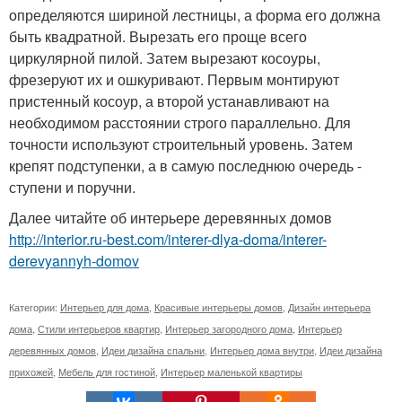
определяются шириной лестницы, а форма его должна
быть квадратной. Вырезать его проще всего
циркулярной пилой. Затем вырезают косоуры,
фрезеруют их и ошкуривают. Первым монтируют
пристенный косоур, а второй устанавливают на
необходимом расстоянии строго параллельно. Для
точности используют строительный уровень. Затем
крепят подступенки, а в самую последнюю очередь -
ступени и поручни.
Далее читайте об интерьере деревянных домов
http://interior.ru-best.com/interer-dlya-doma/interer-
derevyannyh-domov
Категории:
Интерьер для дома
,
Красивые интерьеры домов
,
Дизайн интерьера
дома
,
Стили интерьеров квартир
,
Интерьер загородного дома
,
Интерьер
деревянных домов
,
Идеи дизайна спальни
,
Интерьер дома внутри
,
Идеи дизайна
прихожей
,
Мебель для гостиной
,
Интерьер маленькой квартиры