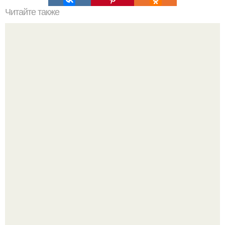
Читайте также
3 секрета оформления интерьера с помощью зеркал,
которыми пользуются дизайнеры:
Уютная светлая квартира в лучах солнца.