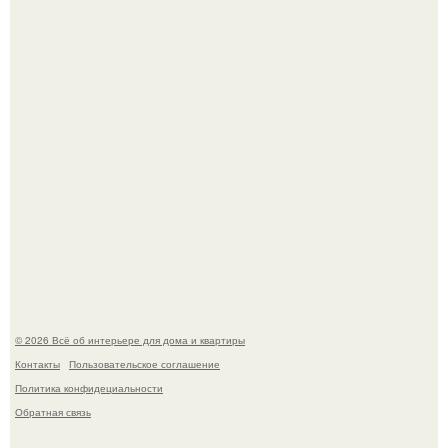
Сокровища из Hoff.
Эко - панно "Песочный Берег":
© 2026 Всё об интерьере для дома и квартиры
Контакты
Пользовательское соглашение
Политика конфидециальности
Обратная связь