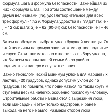
формула шага и формула безопасности. Важнейшая из
них - формула шага. При этом соотношение между
двумя величинами (j/e), удовлетворительное для всех
трех формул - 17/29. Формула удобства выглядит так: e -
j = 12 см; шага: 2j e = 62 (60-64) см; безопасности: e j = 46
см.
Затем необходимо выбрать уклон будущей лестницы. От
этой величины напрямую зависит комфортное поднятие
и спуск. Стоит внимательно отнестись к выбору уклона,
чтобы всем членам вашей семьи было удобно
подниматься наверх и спускаться вниз.
Важно технологический минимум уклона для маршевых
лестниц - 20 градусов, однако допустим уклон до 45
градусов. Но помните, что подниматься по таким крутым
ступеням весьма нелегко, особенно пожилому человеку.
Строительные работы начинаются с вырезания люка,
если мансардный этаж только надстроен, и ранее
выхода на него не было. Размеры сторон люка