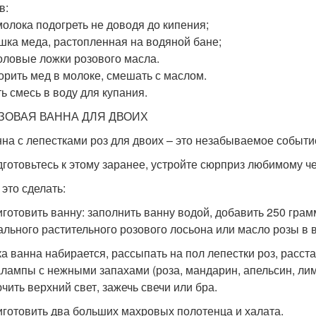
в:
 молока подогреть не доводя до кипения;
ашка меда, растопленная на водяной бане;
толовые ложки розового масла.
орить мед в молоке, смешать с маслом.
ь смесь в воду для купания.
ВАЯ ВАННА ДЛЯ ДВОИХ
 с лепестками роз для двоих – это незабываемое событи
товьтесь к этому заранее, устройте сюрприз любимому че
то сделать:
товить ванну: заполнить ванну водой, добавить 250 грамм
ального растительного розового лосьона или масло розы в в
ванна набирается, рассыпать на пол лепестки роз, расста
лампы с нежными запахами (роза, мандарин, апельсин, лим
чить верхний свет, зажечь свечи или бра.
товить два больших махровых полотенца и халата.