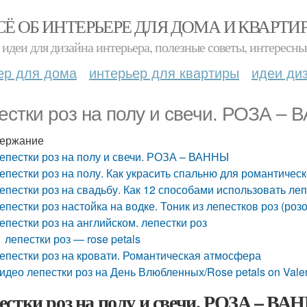
СЁ ОБ ИНТЕРЬЕРЕ ДЛЯ ДОМА И КВАРТИ
идеи для дизайна интерьера, полезные советы, интересны
ер для дома
интерьер для квартиры
идеи ди
естки роз на полу и свечи. РОЗА –
ержание
епестки роз на полу и свечи. РОЗА – ВАННЫ
епестки роз на полу. Как украсить спальню для романтическ
епестки роз на свадьбу. Как 12 способами использовать леп
епестки роз настойка на водке. Тоник из лепестков роз (ро
епестки роз на английском. лепестки роз
лепестки роз — rose petals
епестки роз на кровати. Романтическая атмосфера
идео лепестки роз на День Влюбленных/Rose petals on Valen
естки роз на полу и свечи. РОЗА – В