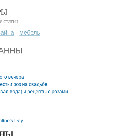
РЫ
е статьи
зайна
мебель
 ВАННЫ
ого вечера
естки роз на свадьбе:
зовая вода) и рецепты с розами —
tine's Day
АННЫ