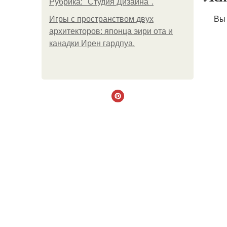
Рубрика: "Студия Дизайна".
Вы ко
Игры с пространством двух
архитекторов: японца эири ота и
канадки Ирен гардпуа.