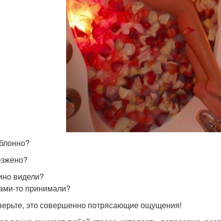
лонно?
жено?
но видели?
ми-то принимали?
ьте, это совершенно потрясающие ощущения!