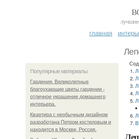
В
лучшие 
главная
интерь
Леп
Сод
Л
Популярные материалы
Л
Гардения. Великолепные
Л
благоухающие цветы гардении -
Л
отличное украшение домашнего
Л
интерьера.
Квартира с необычным дизайном
Л
разработана Петром костеловым и
В
находится в Москве, Россия.
Леп