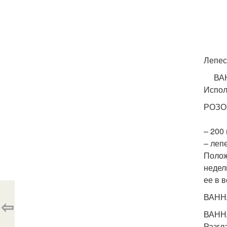
Лепес
ВАН
Испол
РОЗО
– 200 
– лепе
Полож
недел
ее в 
ВАННА
⇦
ВАНН
Разгл