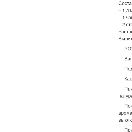
Соста
– 1 л
– 1 ч
– 2 с
Раств
Вылит
РОЗО
Ванна
Подго
Как э
Приго
натур
Пока 
арома
выклю
Приго