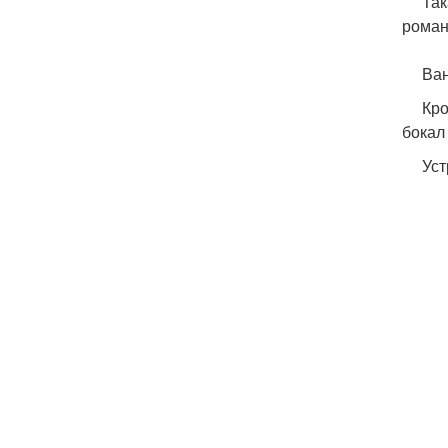
Такая
роман
Ванну
Кроме
бокал
Устр
ВА