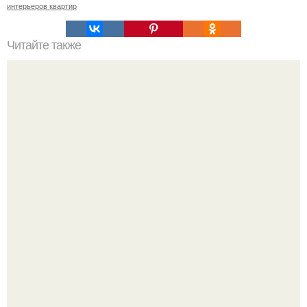
интерьеров квартир
Читайте также
Жительница Барановичей: работающие получают
меньше, чем пенсионеры.