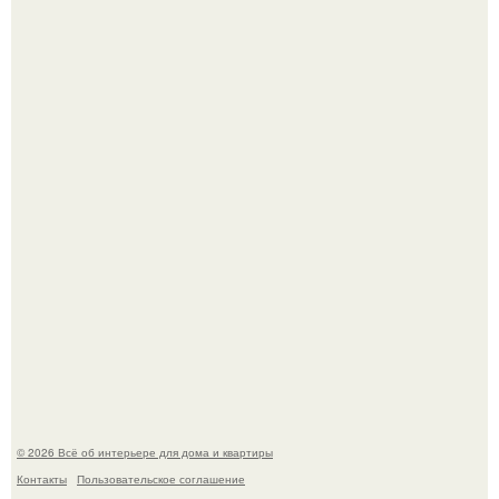
Невеста без права выбора: как показ Samuel Cirnansck
2012 года превратил подиум в манифест против
принуждения.
Эко - панно "Песочный Берег":
© 2026 Всё об интерьере для дома и квартиры
Контакты
Пользовательское соглашение