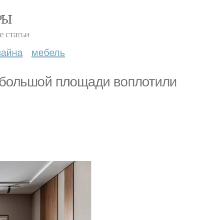
РЫ
е статьи
зайна
мебель
т большой площади воплотили