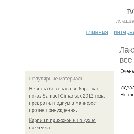
В
лучшие 
главная
интерь
Лак
все
Очень
Популярные материалы
Идеал
Невеста без права выбора: как
Необы
показ Samuel Cirnansck 2012 года
превратил подиум в манифест
против принуждения.
Кирпич в прихожей и на кухне
поклеила.