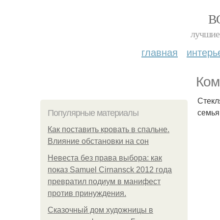
В
лучшие 
главная
интерь
Ком
Стекл
семья
Популярные материалы
Как поставить кровать в спальне.
Влияние обстановки на сон
Невеста без права выбора: как
показ Samuel Cirnansck 2012 года
превратил подиум в манифест
против принуждения.
Сказочный дом художницы в