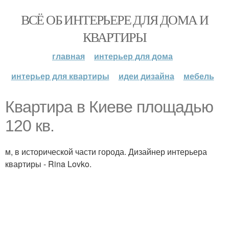
ВСЁ ОБ ИНТЕРЬЕРЕ ДЛЯ ДОМА И
КВАРТИРЫ
главная
интерьер для дома
интерьер для квартиры
идеи дизайна
мебель
Квартира в Киеве площадью
120 кв.
м, в исторической части города. Дизайнер интерьера
квартиры - Rina Lovko.