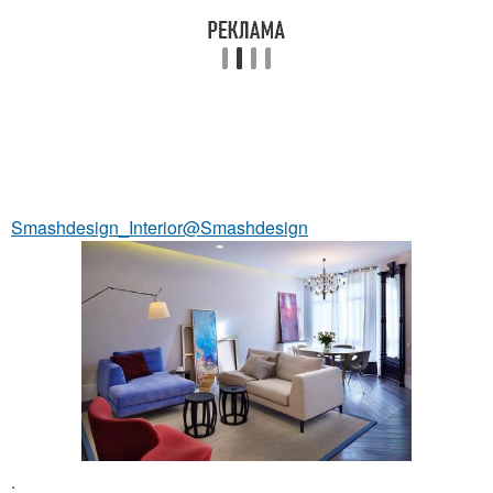
Smashdesign_Interior@Smashdesign
.