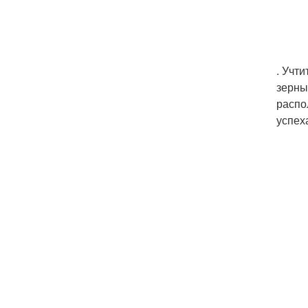
. Учт
зерны
распо
успех