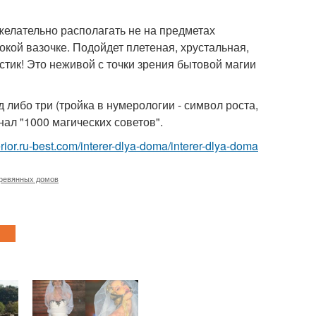
 желательно располагать не на предметах
окой вазочке. Подойдет плетеная, хрустальная,
стик! Это неживой с точки зрения бытовой магии
од либо три (тройка в нумерологии - символ роста,
нал "1000 магических советов".
terior.ru-best.com/interer-dlya-doma/interer-dlya-doma
ревянных домов