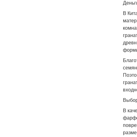
Деньг
В Кит
матер
комна
грана
древн
формы
Благо
семян
Поэто
грана
входн
Выбор
В кач
фарфо
повре
разме