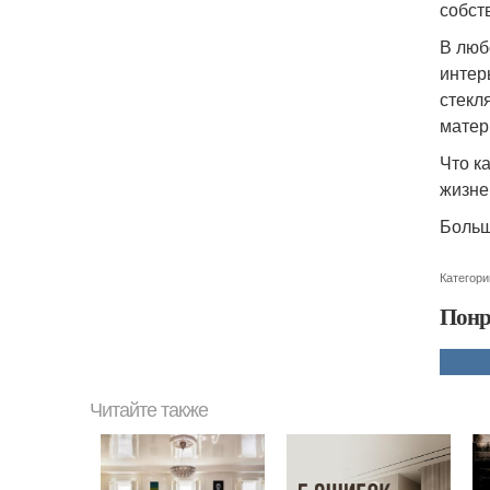
собст
В люб
интер
стекл
матер
Что ка
жизне
Больш
Категори
Понр
Читайте также