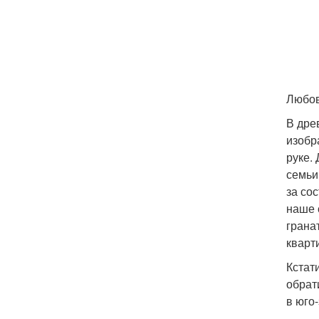
Любов
В дре
изобр
руке.
семьи
за со
наше 
грана
кварт
Кстат
обрат
в юго