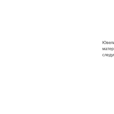
Ювели
матер
следу