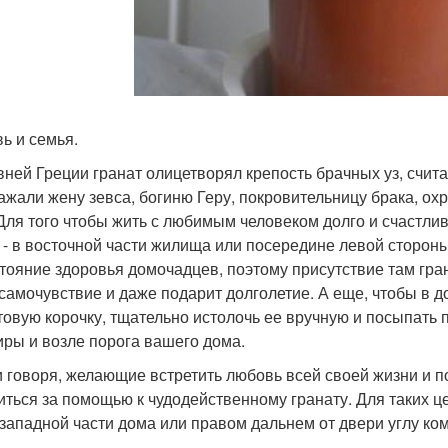
ь и семья.
вней Греции гранат олицетворял крепость брачных уз, счит
ажали жену зевса, богиню Геру, покровительницу брака, о
 Для того чтобы жить с любимым человеком долго и счастли
 - в восточной части жилища или посередине левой стороны
стояние здоровья домочадцев, поэтому присутствие там гр
самочувствие и даже подарит долголетие. А еще, чтобы в 
товую корочку, тщательно истолочь ее вручную и посыпать 
иры и возле порога вашего дома.
и говоря, желающие встретить любовь всей своей жизни и п
иться за помощью к чудодейственному гранату. Для таких це
-западной части дома или правом дальнем от двери углу ко