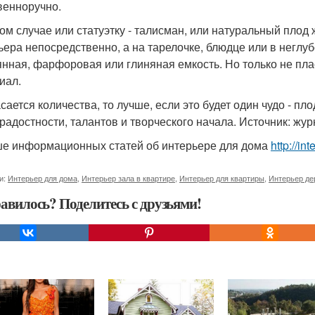
венноручно.
ом случае или статуэтку - талисман, или натуральный плод
ьера непосредственно, а на тарелочке, блюдце или в неглуб
янная, фарфоровая или глиняная емкость. Но только не пла
иал.
сается количества, то лучше, если это будет один чудо - пл
радостности, талантов и творческого начала. Источник: жур
е информационных статей об интерьере для дома
http://in
и:
Интерьер для дома
,
Интерьер зала в квартире
,
Интерьер для квартиры
,
Интерьер де
авилось? Поделитесь с друзьями!