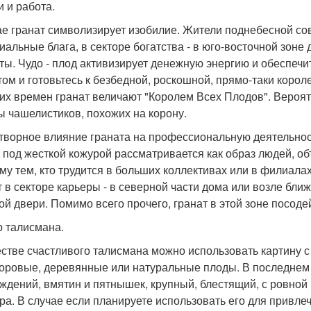
и и работа.
ае гранат символизирует изобилие. Жители поднебесной со
иальные блага, в секторе богатства - в юго-восточной зоне
ты. Чудо - плод активизирует денежную энергию и обеспечит
том и готовьтесь к безбедной, роскошной, прямо-таки корол
их времен гранат величают "Королем Всех Плодов". Вероятн
 чашелистиков, похожих на корону.
творное влияние граната на профессиональную деятельно
 под жесткой кожурой рассматривается как образ людей, о
му тем, кто трудится в больших коллективах или в филиала
т в секторе карьеры - в северной части дома или возле бли
ой двери. Помимо всего прочего, гранат в этой зоне посоде
 талисмана.
естве счастливого талисмана можно использовать картину с
ровые, деревянные или натуральные плоды. В последнем 
ждений, вмятин и пятнышек, крупный, блестящий, с ровной 
ра. В случае если планируете использовать его для привле