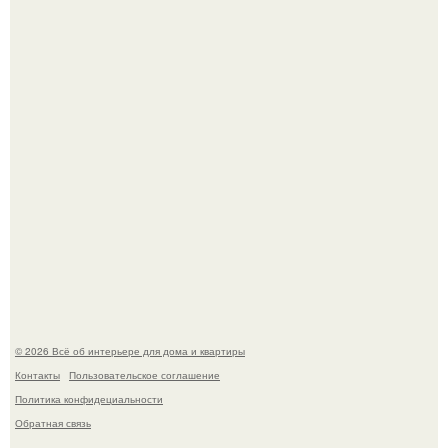
"Проиллюстрированные Люди": Томас майландер
превратил солнечные ожоги в арт - объект.
Детали решают всё: выход приянки чопры на показе Dior
обернулся шквалом критики из-за небрежного пошива.
© 2026 Всё об интерьере для дома и квартиры
Контакты
Пользовательское соглашение
Политика конфидециальности
Обратная связь