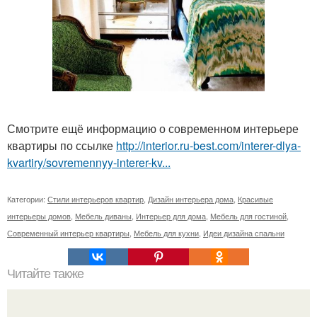
Смотрите ещё информацию о современном интерьере
квартиры по ссылке
http://interior.ru-best.com/interer-dlya-
kvartiry/sovremennyy-interer-kv...
Категории:
Стили интерьеров квартир
,
Дизайн интерьера дома
,
Красивые
интерьеры домов
,
Мебель диваны
,
Интерьер для дома
,
Мебель для гостиной
,
Современный интерьер квартиры
,
Мебель для кухни
,
Идеи дизайна спальни
Читайте также