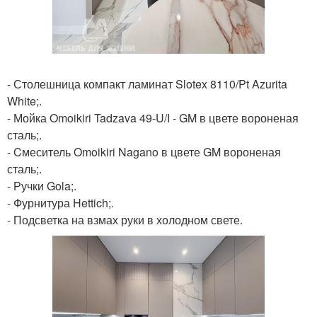
- Столешница компакт ламинат Slotex 8110/Pt Azurita
White;.
- Мойка Omoikiri Tadzava 49-U/I - GM в цвете вороненая
сталь;.
- Cмеситель Omoikiri Nagano в цвете GM вороненая
сталь;.
- Ручки Gola;.
- Фурнитура Hettich;.
- Подсветка на взмах руки в холодном свете.