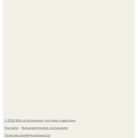
Невеста без права выбора: как показ Samuel Cirnansck
2012 года превратил подиум в манифест против
принуждения.
Преображение в ванной на ул. генерала Григорова, д.
36!
© 2026 Всё об интерьере для дома и квартиры
Контакты
Пользовательское соглашение
Политика конфидециальности