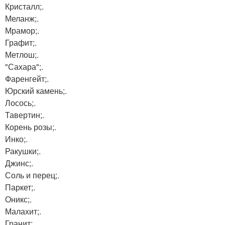
Кристалл;.
Меланж;.
Мрамор;.
Графит;.
Метлош;.
"Сахара";.
Фаренгейт;.
Юрский камень;.
Лосось;.
Тавертин;.
Корень розы;.
Инко;.
Ракушки;.
Джинс;.
Соль и перец;.
Паркет;.
Оникс;.
Малахит;.
Гранит;.