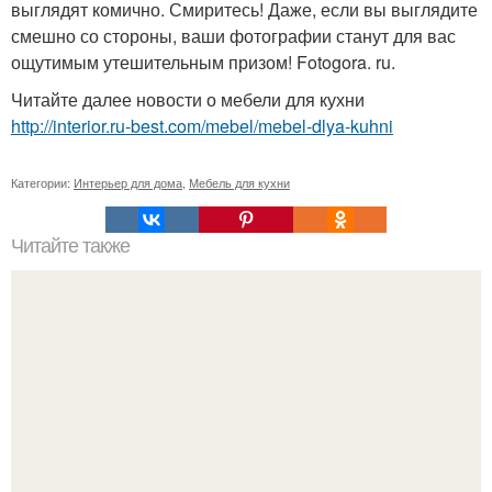
выглядят комично. Смиритесь! Даже, если вы выглядите
смешно со стороны, ваши фотографии станут для вас
ощутимым утешительным призом! Fotogora. ru.
Читайте далее новости о мебели для кухни
http://interior.ru-best.com/mebel/mebel-dlya-kuhni
Категории:
Интерьер для дома
,
Мебель для кухни
Читайте также
Чет столько фоток что аж на три поста) но выкинуть ниче
не могу.