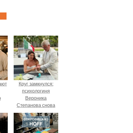
ают
Круг замкнулся:
психологиня
о
Вероника
Степанова снова
вышла замуж за
собственного
бывшего мужа.