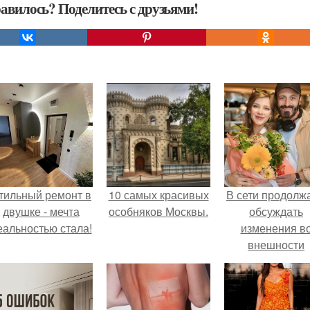
авилось? Поделитесь с друзьями!
тильный ремонт в
10 самых красивых
В сети продолж
двушке - мечта
особняков Москвы.
обсуждать
еальностью стала!
изменения в
внешности
актрисы.