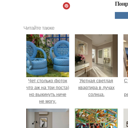
Понр
Читайте также
Чет столько фоток
Уютная светлая
С
что аж на три поста)
квартира в лучах
но выкинуть ниче
солнца.
р
не могу.