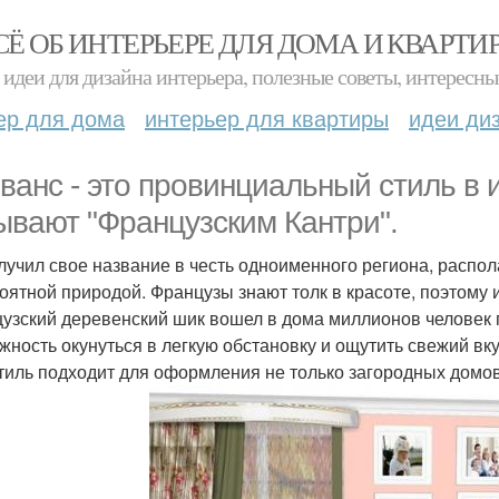
СЁ ОБ ИНТЕРЬЕРЕ ДЛЯ ДОМА И КВАРТИ
идеи для дизайна интерьера, полезные советы, интересны
ер для дома
интерьер для квартиры
идеи ди
ванс - это провинциальный стиль в 
ывают "Французским Кантри".
лучил свое название в честь одноименного региона, распо
оятной природой. Французы знают толк в красоте, поэтому 
узский деревенский шик вошел в дома миллионов человек 
жность окунуться в легкую обстановку и ощутить свежий вку
стиль подходит для оформления не только загородных домов,