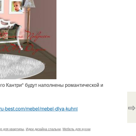
ого Кантри" будут наполнены романтической и
⇨
or.ru-best.com/mebel/mebel-dlya-kuhni
р для квартиры
,
Идеи дизайна спальни
,
Мебель для кухни