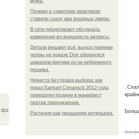
мужа.
Почему в советских квартирах
ставили сразу две входные двери.
В сети продолжают обсуждать
изменения во внешности актрисы.
Детали решают всё: выход приянки
чопры на показе Dior обернулся
шквалом критики из-за небрежного
пошива.
Невеста без права выбора: как
. Спа
показ Samuel Cirnansck 2012 года
крайн
превратил подиум в манифест
против принуждения.
⇦
Больш
Растения как украшения интерьера.
Категори