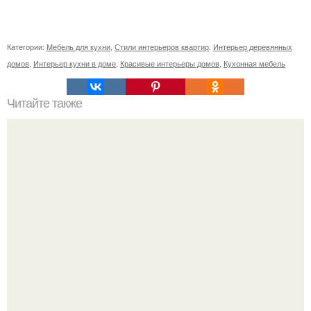
Категории:
Мебель для кухни
,
Стили интерьеров квартир
,
Интерьер деревянных
домов
,
Интерьер кухни в доме
,
Красивые интерьеры домов
,
Кухонная мебель
Читайте также
Неправильное размещение картин. 5 ошибок
размещения картин на стенах