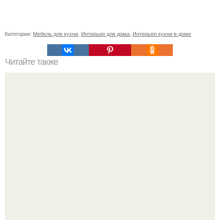
Категории:
Мебель для кухни
,
Интерьер для дома
,
Интерьер кухни в доме
Читайте также
Кабинет руководителя, как оформить. Стандартное
разделение на зоны