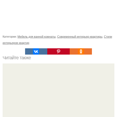
Категории:
Мебель для ванной комнаты
,
Современный интерьер квартиры
,
Стили
интерьеров квартир
Читайте также
Кабинет руководителя, как оформить. Стандартное
разделение на зоны