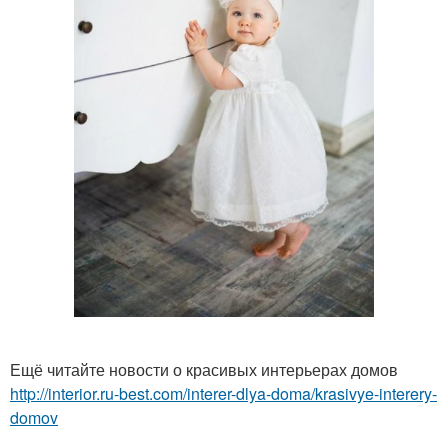
Ещё читайте новости о красивых интерьерах домов
http://interior.ru-best.com/interer-dlya-doma/krasivye-interery-
domov