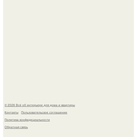
обернулся шквалом критики из-за небрежного пошива.
69-Летний житель Италии создал фальшивый античный
амфитеатр и долгое время успешно выдавал его за
настоящее историческое наследие.
© 2026 Всё об интерьере для дома и квартиры
Контакты
Пользовательское соглашение
Политика конфидециальности
Обратная связь