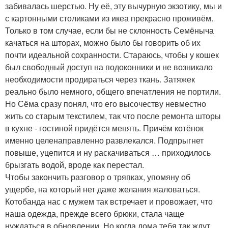
забивалась шерстью. Ну её, эту вычурную экзотику, мы и
с картонными столиками из икеа прекрасно проживём.
Только в том случае, если бы не склонность Семёныча
качаться на шторах, можно было бы говорить об их
почти идеальной сохранности. Стараюсь, чтобы у кошек
был свободный доступ на подоконники и не возникало
необходимости продираться через ткань. Затяжек
реально было немного, общего впечатления не портили.
Но Сёма сразу понял, что его высочеству невместно
жить со старым текстилем, так что после ремонта шторы
в кухне - гостиной придётся менять. Причём котёнок
именно целенаправленно развлекался. Подпрыгнет
повыше, уцепится и ну раскачиваться … приходилось
брызгать водой, вроде как перестал.
Чтобы закончить разговор о тряпках, упомяну об
ущербе, на который нет даже желания жаловаться.
Котобанда нас с мужем так встречает и провожает, что
наша одежда, прежде всего брюки, стала чаще
нуждаться в обновлении. Но когда дома тебя так ждут,