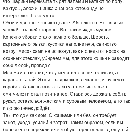
что шарики керамзита тырят лапами и катают по полу.
Кактусы, алоэ и шишка ананаса котобанду не
интересуют. Почему-то ….
Обои и дверные косяки целые. Абсолютно. Без всяких
усилий с нашей стороны. Вот такое чудо - чудное.
Конечно уборки стало намного больше. Шерсть,
картонные огрызки, кусочки наполнителя, свинство
вокруг мисок сами не исчезнут, как и следы от носов на
оконных стёклах, убираем мы, для этого кошки и заводят
себе людей, правда?
Моя мама говорит, что у меня теперь не гостиная, а
караван-сарай. Это из-за домиков, лежанок, игрушек и
коробок. А как по мне - стало уютнее, интерьер
смягчился и стал позитивнее. Стараюсь держать себя в
руках, оставаться жестким и суровым человеком, а то так
и до рюшечек дойдёт.
Так что дом как дом. С кошками или без, он требует
забот, ухода, усилий и затрат. Таким образом, если вы
болезненно переживаете любую соринку или сдвинутый