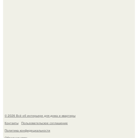
Сокровища из Hoff.
Эко - панно "Песочный Берег":
© 2026 Всё об интерьере для дома и квартиры
Контакты
Пользовательское соглашение
Политика конфидециальности
Обратная связь