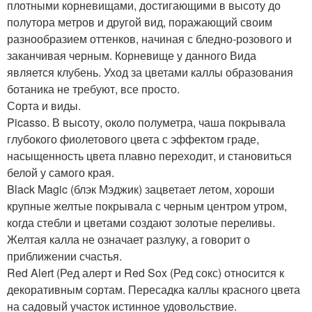
плотными корневищами, достигающими в высоту до
полутора метров и другой вид, поражающий своим
разнообразием оттенков, начиная с бледно-розового и
заканчивая черным. Корневище у данного Вида
является клубень. Уход за цветами каллы образования
ботаника не требуют, все просто.
Сорта и виды.
Picasso. В высоту, около полуметра, чаша покрывала
глубокого фиолетового цвета с эффектом граде,
насыщенность цвета плавно переходит, и становиться
белой у самого края.
Black Magic (блэк Мэджик) зацветает летом, хороши
крупные желтые покрывала с черным центром утром,
когда стебли и цветами создают золотые переливы.
Желтая калла не означает разлуку, а говорит о
приближении счастья.
Red Alert (Ред алерт и Red Sox (Ред сокс) относится к
декоративным сортам. Пересадка каллы красного цвета
на садовый участок истинное удовольствие.