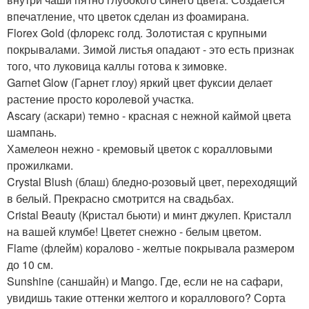
впечатление, что цветок сделан из фоамирана.
Florex Gold (флорекс голд. Золотистая с крупными
покрывалами. Зимой листья опадают - это есть признак
того, что луковица каллы готова к зимовке.
Garnet Glow (Гарнет глоу) яркий цвет фуксии делает
растение просто королевой участка.
Ascary (аскари) темно - красная с нежной каймой цвета
шампань.
Хамелеон нежно - кремовый цветок с коралловыми
прожилками.
Crystal Blush (блаш) бледно-розовый цвет, переходящий
в белый. Прекрасно смотрится на свадьбах.
Cristal Beauty (Кристал бьюти) и минт джулеп. Кристалл
на вашей клумбе! Цветет снежно - белым цветом.
Flame (флейм) коралово - желтые покрывала размером
до 10 см.
Sunshine (саншайн) и Mango. Где, если не на сафари,
увидишь такие оттенки желтого и кораллового? Сорта