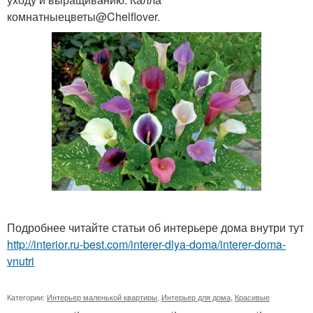
комнатныецветы@Chelflover.
Подробнее читайте статьи об интерьере дома внутри тут
http://interior.ru-best.com/interer-dlya-doma/interer-doma-
vnutri
Категории:
Интерьер маленькой квартиры
,
Интерьер для дома
,
Красивые