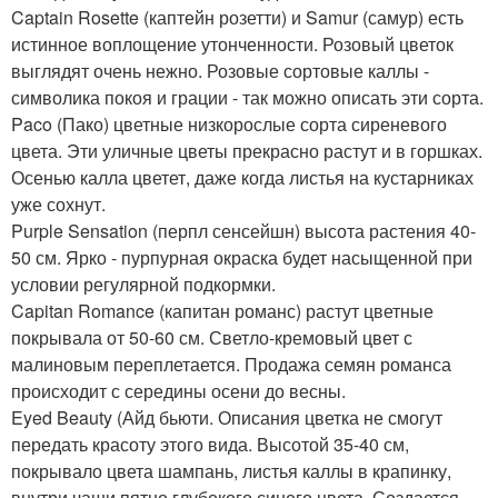
Captain Rosette (каптейн розетти) и Samur (самур) есть
истинное воплощение утонченности. Розовый цветок
выглядят очень нежно. Розовые сортовые каллы -
символика покоя и грации - так можно описать эти сорта.
Paco (Пако) цветные низкорослые сорта сиреневого
цвета. Эти уличные цветы прекрасно растут и в горшках.
Осенью калла цветет, даже когда листья на кустарниках
уже сохнут.
Purple Sensation (перпл сенсейшн) высота растения 40-
50 см. Ярко - пурпурная окраска будет насыщенной при
условии регулярной подкормки.
Capitan Romance (капитан романс) растут цветные
покрывала от 50-60 см. Светло-кремовый цвет с
малиновым переплетается. Продажа семян романса
происходит с середины осени до весны.
Eyed Beauty (Айд бьюти. Описания цветка не смогут
передать красоту этого вида. Высотой 35-40 см,
покрывало цвета шампань, листья каллы в крапинку,
внутри чаши пятно глубокого синего цвета. Создается