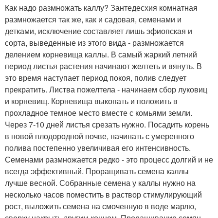
Как надо размножать каллу? Зантедесхия комнатная
размножается так же, как и садовая, семенами и
детками, исключение составляет лишь эфиопская и
сорта, выведенные из этого вида - размножается
делением корневища каллы. В самый жаркий летний
период листья растения начинают желтеть и вянуть. В
это время наступает период покоя, полив следует
прекратить. Листва пожелтела - начинаем сбор луковиц
и корневищ. Корневища выкопать и положить в
прохладное темное место вместе с комьями земли.
Через 7-10 дней листья срезать нужно. Посадить корень
в новой плодородной почве, начинать с умеренного
полива постепенно увеличивая его интенсивность.
Семенами размножается редко - это процесс долгий и не
всегда эффективный. Проращивать семена каллы
лучше весной. Собранные семена у каллы нужно на
несколько часов поместить в раствор стимулирующий
рост, выложить семена на смоченную в воде марлю,
сверху накрыть другим концом. Проращивание семян