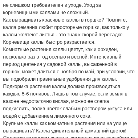
не слишком требователен в уходе. Уход за
корневищными каллами не сложный.
Как выращивать красивые каллы в горшке? Помните,
калла реманна любит просторные горшки, как только у
каллы желтеют листья - это знак к скорой пересадке.
Корневище каллы быстро разрастается.
Комнатные растения каллы цветут, как и орхидеи,
несколько раз в год осенью и весной. Интенсивный
период цветения у садовой каллы, высаженной в
горшок, может длиться с ноября по май, при условии, что
вы подобрали правильные удобрения для каллы.
Подкормка растения каллы должна производиться
каждые 5-6 поливов. Лишь в том случае, если земля в
вазоне недостаточно кислая, можно ее слегка
подкислить, полив цветок слабым раствором уксуса или
водой с добавлением лимонного сока.
Крупные каллы как комнатные растения или на улице
выращивать? Калла удивительный домашний цветок!
Является символом счастья, символизирует спокойствие