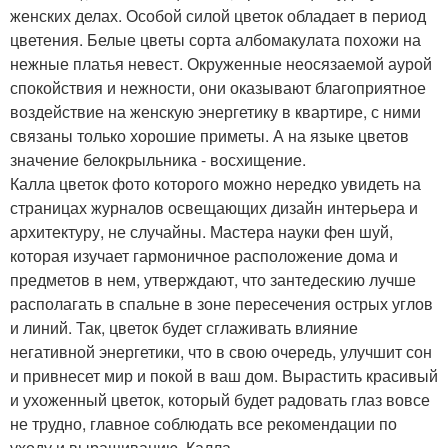
женских делах. Особой силой цветок обладает в период
цветения. Белые цветы сорта албомакулата похожи на
нежные платья невест. Окруженные неосязаемой аурой
спокойствия и нежности, они оказывают благоприятное
воздействие на женскую энергетику в квартире, с ними
связаны только хорошие приметы. А на языке цветов
значение белокрыльника - восхищение.
Калла цветок фото которого можно нередко увидеть на
страницах журналов освещающих дизайн интерьера и
архитектуру, не случайны. Мастера науки фен шуй,
которая изучает гармоничное расположение дома и
предметов в нем, утверждают, что зантедескию лучше
располагать в спальне в зоне пересечения острых углов
и линий. Так, цветок будет сглаживать влияние
негативной энергетики, что в свою очередь, улучшит сон
и привнесет мир и покой в ваш дом. Вырастить красивый
и ухоженный цветок, который будет радовать глаз вовсе
не трудно, главное соблюдать все рекомендации по
уходу и выращиванию. Калла