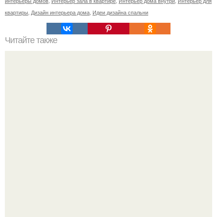
интерьеры домов
,
Интерьер зала в квартире
,
Интерьер дома внутри
,
Интерьер для
квартиры
,
Дизайн интерьера дома
,
Идеи дизайна спальни
Читайте также
Как самому сложить печь.