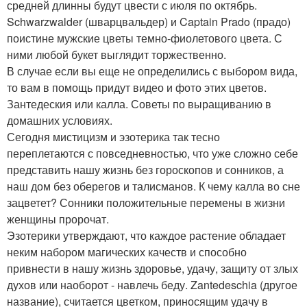
средней длинны будут цвести с июля по октябрь.
Schwarzwalder (шварцвальдер) и Captain Prado (прадо)
поистине мужские цветы темно-фиолетового цвета. С
ними любой букет выглядит торжественно.
В случае если вы еще не определились с выбором вида,
то вам в помощь придут видео и фото этих цветов.
Зантедеския или калла. Советы по выращиванию в
домашних условиях.
Сегодня мистицизм и эзотерика так тесно
переплетаются с повседневностью, что уже сложно себе
представить нашу жизнь без гороскопов и сонников, а
наш дом без оберегов и талисманов. К чему калла во сне
зацветет? Сонники положительные перемены в жизни
женщины пророчат.
Эзотерики утверждают, что каждое растение обладает
неким набором магических качеств и способно
привнести в нашу жизнь здоровье, удачу, защиту от злых
духов или наоборот - навлечь беду. Zantedeschia (другое
название), считается цветком, приносящим удачу в