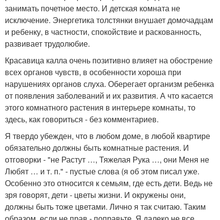
занимать почетное место. И детская комната не
исключение. Энергетика толстянки внушает домочадцам
и ребенку, в частности, спокойствие и раскованность,
развивает трудолюбие.
Красавица калла очень позитивно влияет на обострение
всех органов чувств, в особенности хороша при
нарушениях органов слуха. Оберегает организм ребенка
от появления заболеваний и их развития. А что касается
этого комнатного растения в интерьере комнаты, то
здесь, как говориться - без комментариев.
Я твердо убежден, что в любом доме, в любой квартире
обязательно должны быть комнатные растения. И
отговорки - "не Растут …, Тяжелая Рука …, они Меня не
Любят … и т. п." - пустые слова (я об этом писал уже.
Особенно это относится к семьям, где есть дети. Ведь не
зря говорят, дети - цветы жизни. И окружены они,
должны быть тоже цветами. Лично я так считаю. Таким
образом, если не прав - поправьте. Я далеко не все