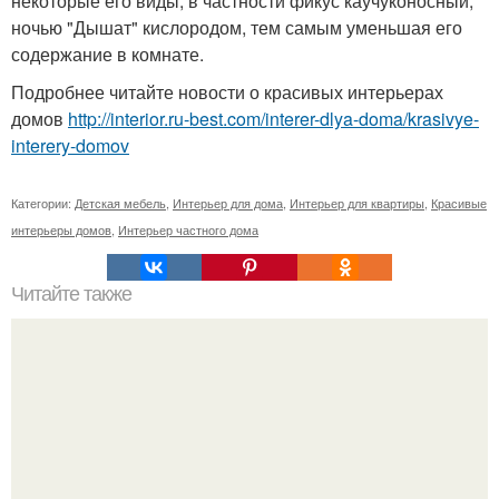
некоторые его виды, в частности фикус каучуконосный,
ночью "Дышат" кислородом, тем самым уменьшая его
содержание в комнате.
Подробнее читайте новости о красивых интерьерах
домов
http://interior.ru-best.com/interer-dlya-doma/krasivye-
interery-domov
Категории:
Детская мебель
,
Интерьер для дома
,
Интерьер для квартиры
,
Красивые
интерьеры домов
,
Интерьер частного дома
Читайте также
103 лучших ресурсов о дизайне.