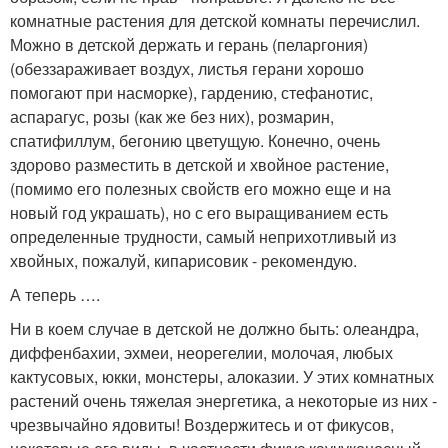
комнатные растения для детской комнаты перечислил.
Можно в детской держать и герань (пеларгония)
(обеззараживает воздух, листья герани хорошо
помогают при насморке), гардению, стефанотис,
аспарагус, розы (как же без них), розмарин,
спатифиллум, бегонию цветущую. Конечно, очень
здорово разместить в детской и хвойное растение,
(помимо его полезных свойств его можно еще и на
новый год украшать), но с его выращиванием есть
определенные трудности, самый неприхотливый из
хвойных, пожалуй, кипарисовик - рекомендую.
А теперь ….
Ни в коем случае в детской не должно быть: олеандра,
диффенбахии, эхмеи, неорегелии, молочая, любых
кактусовых, юкки, монстеры, алоказии. У этих комнатных
растений очень тяжелая энергетика, а некоторые из них -
чрезвычайно ядовиты! Воздержитесь и от фикусов,