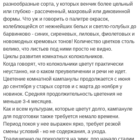
разнообразные сорта, у которых венчик более цельный
или глубоко - рассеченный, махровый или диковинной
формы. Что уж и говорить о палитре окрасок,
колеблющейся от нежнейших белых и светло-голубых до
барвинково - синих, сиреневых, лиловых, фиолетовых и
новомодных кремовых тонов! Количество цветков столь
велико, что листьев под ними просто не видно.
Циклы развития комнатных колокольчиков.
Когда говорят, что колокольчики цветут практически
неустанно, ни о каком преувеличении и речи не идет.
Цветение комнатной кампанулы продолжается с июня
до сентября у старых сортов и с марта до ноября у
новинок. Средняя продолжительность цветения не
меньше 3-4 месяцев.
Как и всем культурам, которые цветут долго, кампануле
для подготовки также требуется немало времени.
Период покоя у нее выражен ярко, требует резкой
смены условий - но не содержания, а ухода.
Традиционно он приходится на зиму, про начало стадии