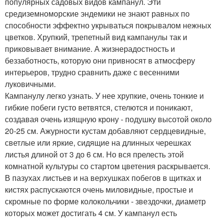
популярных садовых видов кампанул. Эти
средиземноморские эндемики не знают равных по
способности эффектно укрываться покрывалом нежных
цветков. Хрупкий, трепетный вид кампанулы так и
приковывает внимание. А жизнерадостность и
беззаботность, которую они привносят в атмосферу
интерьеров, трудно сравнить даже с весенними
луковичными.
Кампанулу легко узнать. У нее хрупкие, очень тонкие и
гибкие побеги густо ветвятся, стелются и поникают,
создавая очень изящную крону - подушку высотой около
20-25 см. Ажурности кустам добавляют сердцевидные,
светлые или яркие, сидящие на длинных черешках
листья длиной от 3 до 6 см. Но вся прелесть этой
комнатной культуры со стартом цветения раскрывается.
В пазухах листьев и на верхушках побегов в щитках и
кистях распускаются очень миловидные, простые и
скромные по форме колокольчики - звездочки, диаметр
которых может достигать 4 см. У кампанул есть