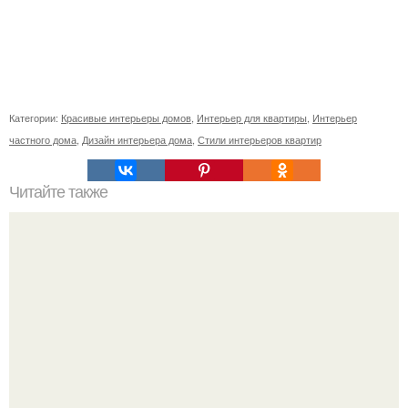
Категории:
Красивые интерьеры домов
,
Интерьер для квартиры
,
Интерьер
частного дома
,
Дизайн интерьера дома
,
Стили интерьеров квартир
Читайте также
Номер - 19 Ирина Марголина - участница проекта
беларускаяпрыгажуня.