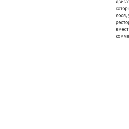
двига
котор
лося,
ресто
вмест
комме