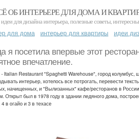
СЁ ОБ ИНТЕРЬЕРЕ ДЛЯ ДОМА И КВАРТИ
идеи для дизайна интерьера, полезные советы, интересны
ер для дома
интерьер для квартиры
идеи ди
да я посетила впервые этот ресторан
ятное впечатление.
 - Italian Restaurant "Spaghetti Warehouse", город колумбус
ядывать интерьер, хотелось все потрогать, перевести текст
ых, начищенных, и "Вылизанных" кафе/ресторанов в России
м. Открыт был в 1978 году в здании ледяного дома, построен
 4 в огайо и 3 в техасе