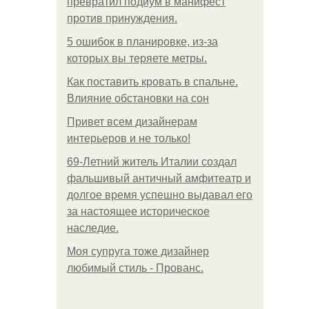
превратил подиум в манифест
против принуждения.
5 ошибок в планировке, из-за
которых вы теряете метры.
Как поставить кровать в спальне.
Влияние обстановки на сон
Привет всем дизайнерам
интерьеров и не только!
69-Летний житель Италии создал
фальшивый античный амфитеатр и
долгое время успешно выдавал его
за настоящее историческое
наследие.
Моя супруга тоже дизайнер
любимый стиль - Прованс.