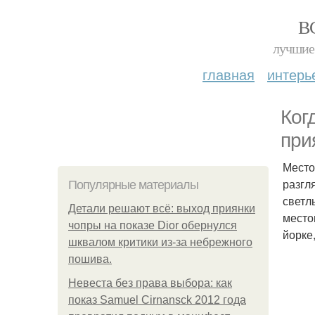
В
лучшие 
главная
интерь
Ког
при
Место
разгл
Популярные материалы
светл
Детали решают всё: выход приянки
место
чопры на показе Dior обернулся
йорке,
шквалом критики из-за небрежного
пошива.
Невеста без права выбора: как
показ Samuel Cirnansck 2012 года