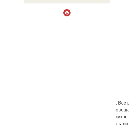
. Все
овоща
кухне
стали