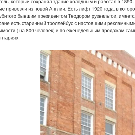
тель, который сохранял здание холодным и работал в 1890- 
ые привезли из новой Англии. Есть лифт 1920 года, в котор
 убитого бывшим президентом Теодором рузвельтои, имеетс
ране есть старинный троллейбус с настоящими рекламными 
имости ( на 800 человек) и по еженедельным продажам сам
нтариях.