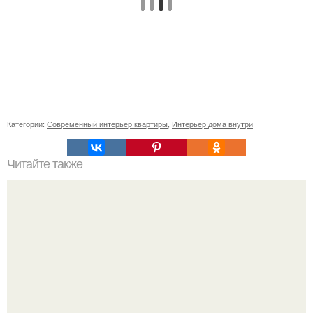
Категории:
Современный интерьер квартиры
,
Интерьер дома внутри
Читайте также
Усиление фундамента. Данный способ является
классическим и одним из самых массовых и широко