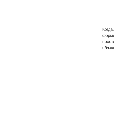
Когда
форме
прост
облак