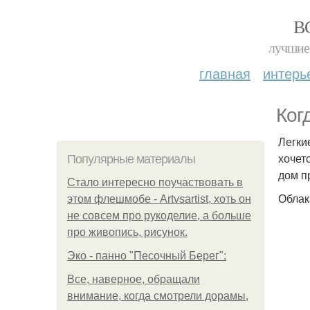
В
лучшие 
главная
интерь
Ког
Легки
хочет
Популярные материалы
дом п
Стало интересно поучаствовать в
Облак
этом флешмобе - Artvsartist, хоть он
не совсем про рукоделие, а больше
про живопись, рисунок.
Эко - панно "Песочный Берег":
Все, наверное, обращали
внимание, когда смотрели дорамы,