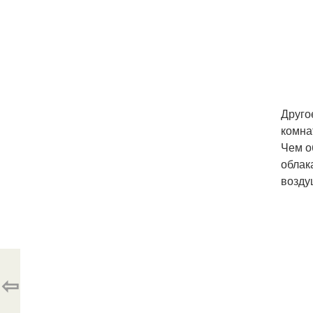
Друго
комна
Чем о
облак
возду
⇦