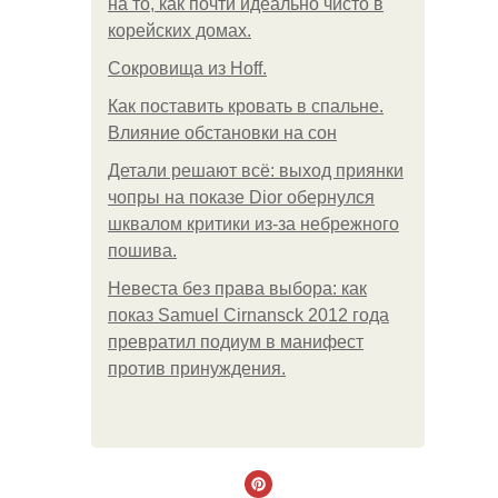
на то, как почти идеально чисто в
корейских домах.
Сокровища из Hoff.
Как поставить кровать в спальне.
Влияние обстановки на сон
Детали решают всё: выход приянки
чопры на показе Dior обернулся
шквалом критики из-за небрежного
пошива.
Невеста без права выбора: как
показ Samuel Cirnansck 2012 года
превратил подиум в манифест
против принуждения.