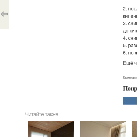
2. по
⇦
кипен
3. сн
до ки
4. сн
5. ра
6. по
Ещё ч
Категори
Понр
Читайте также