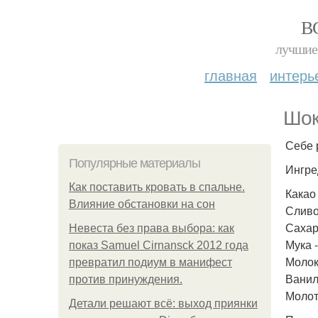
В
лучшие 
главная
интерь
Шок
Себе 
Популярные материалы
Ингре
Как поставить кровать в спальне.
Какао -
Влияние обстановки на сон
Сливо
Сахар 
Невеста без права выбора: как
Мука - 
показ Samuel Cirnansck 2012 года
Молоко
превратил подиум в манифест
Ваниль
против принуждения.
Молот
Детали решают всё: выход приянки