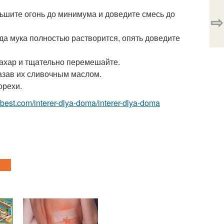
еньшите огонь до минимума и доведите смесь до
⇨
гда мука полностью растворится, опять доведите
сахар и тщательно перемешайте.
азав их сливочным маслом.
орехи.
ru-best.com/interer-dlya-doma/interer-dlya-doma