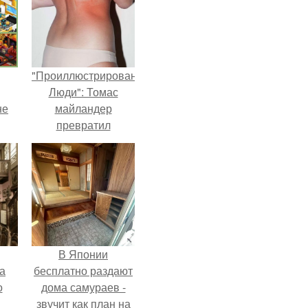
"Проиллюстрированные
Люди": Томас
не
майландер
превратил
солнечные ожоги в
арт - объект.
В Японии
а
бесплатно раздают
о
дома самураев -
звучит как план на