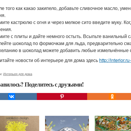
сле того как какао закипело, добавьте сливочное масло, ум
ия.
имите кастрюлю с огня и через мелкое сито введите муку. Ко
пения.
имите с плиты и дайте немного остыть. Всыпьте ванильный 
злейте шоколад по формочкам для льда, предварительно см
 желанию в шоколад можете добавить любые измельчённые 
итайте новости об интерьере для дома здесь
http://interior.
и:
Интерьер для дома
авилось? Поделитесь с друзьями!