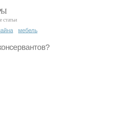
РЫ
е статьи
зайна
мебель
консервантов?