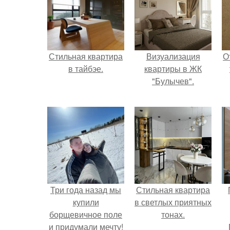
Стильная квартира
Визуализация
О
в тайбэе.
квартиры в ЖК
"Булычев".
Три года назад мы
Стильная квартира
купили
в светлых приятных
борщевичное поле
тонах.
и придумали мечту!