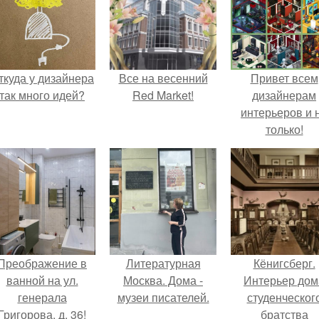
ткуда у дизайнера
Все на весенний
Привет всем
так много идей?
Red Market!
дизайнерам
интерьеров и 
только!
Преображение в
Литературная
Кёнигсберг.
ванной на ул.
Москва. Дома -
Интерьер дом
генерала
музеи писателей.
студенческог
Григорова, д. 36!
братства