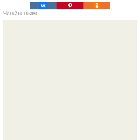
Читайте также
Художникам для пленэров - 28 редких и малоизвестных
достопримечательностей Петербурга.
Культурный код. Можно сделать красивый интерьер