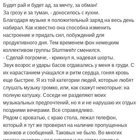
Будет рай и будет ад, за мечту, за обман!
За грозу и за туман, - доносилось с кухни.
Благодаря музыке я положительный заряд на весь день
набирал. Как известно она способна изменить
настроение и придать сил, побуждений для
продуктивного дня. Тем временем фон немецким
коллективом группы Sturmwehr сменился.
- Сделай погромче, - крикнул я, надевая шорты.
Звук возрос и удары басов отдавались у меня в груди. С
их нарастанием учащался и ритм сердца, гоняя кровь
еще быстрее. Я из той категории людей, которые любят
слушать музыку громко, или, как скажут некоторые: на
полную катушку. Соседи не разделяют моих
музыкальных предпочтений, но я и не нарушаю их отдых
поздними вечерами. Все справедливо.
Рядом с кроватью, с краю стола, лежал телефон,
который я тут же проверил на наличие пропущенных
звонков и сообщений. Таковых не было. Во многих
местах квартиры пол скрипел и по этому скрипу я