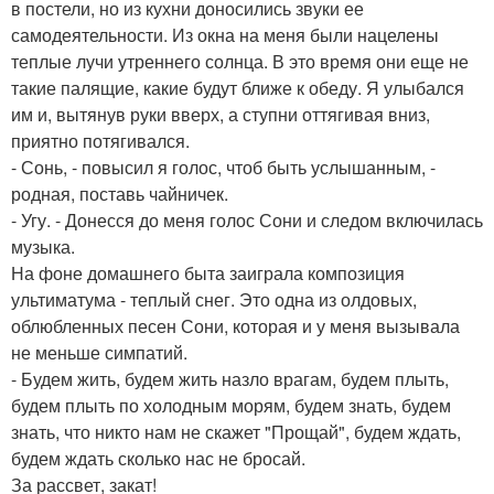
в постели, но из кухни доносились звуки ее
самодеятельности. Из окна на меня были нацелены
теплые лучи утреннего солнца. В это время они еще не
такие палящие, какие будут ближе к обеду. Я улыбался
им и, вытянув руки вверх, а ступни оттягивая вниз,
приятно потягивался.
- Сонь, - повысил я голос, чтоб быть услышанным, -
родная, поставь чайничек.
- Угу. - Донесся до меня голос Сони и следом включилась
музыка.
На фоне домашнего быта заиграла композиция
ультиматума - теплый снег. Это одна из олдовых,
облюбленных песен Сони, которая и у меня вызывала
не меньше симпатий.
- Будем жить, будем жить назло врагам, будем плыть,
будем плыть по холодным морям, будем знать, будем
знать, что никто нам не скажет "Прощай", будем ждать,
будем ждать сколько нас не бросай.
За рассвет, закат!