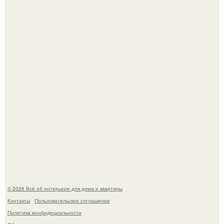
Это жилой комплекс в Париже, в пригороде нуази - ле -
гран.
В Японии бесплатно раздают дома самураев - звучит как
план на новую жизнь.
© 2026 Всё об интерьере для дома и квартиры
Контакты
Пользовательское соглашение
Политика конфидециальности