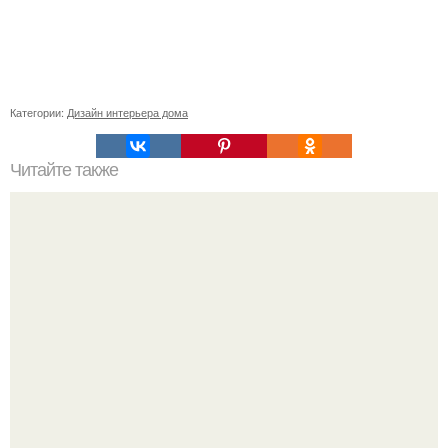
Категории:
Дизайн интерьера дома
Читайте также
Неприхотливые комнатные цветы для квартиры. 10
самых неприхотливых комнатных растений или цветы
для лентяя.