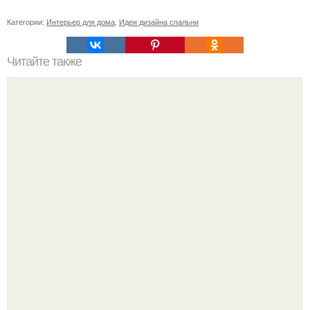
Категории:
Интерьер для дома
,
Идеи дизайна спальни
Читайте также
Икеа для прихожей ИДЕИ. Мебель для прихожей
«ИКЕА»: ассортимент и функциональные особенности