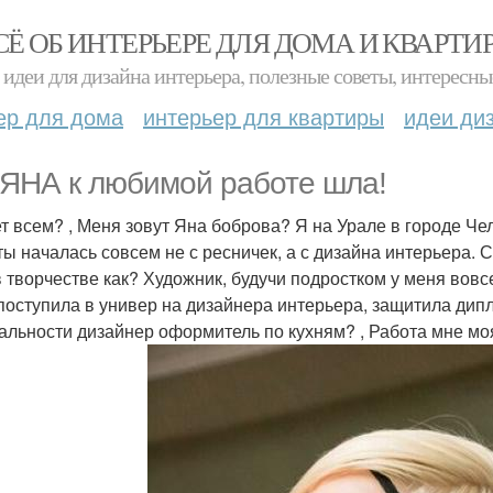
СЁ ОБ ИНТЕРЬЕРЕ ДЛЯ ДОМА И КВАРТИ
идеи для дизайна интерьера, полезные советы, интересны
ер для дома
интерьер для квартиры
идеи ди
 ЯНА к любимой работе шла!
т всем? , Меня зовут Яна боброва? Я на Урале в городе Ч
ты началась совсем не с ресничек, а с дизайна интерьера. 
в творчестве как? Художник, будучи подростком у меня вовс
 поступила в универ на дизайнера интерьера, защитила дипл
альности дизайнер оформитель по кухням? , Работа мне мо