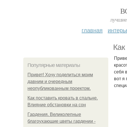
В
лучшие 
главная
интерь
Как
Приве
красо
Популярные материалы
себя 
Привет! Хочу поделиться моим
вот я
давним и очередным
специ
неопубликованным проектом.
Как поставить кровать в спальне.
Влияние обстановки на сон
Гардения. Великолепные
благоухающие цветы гардении -