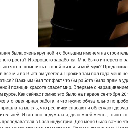
пания была очень крупной и с большим именем на строител
рного роста? И хорошего заработка. Мне было интересно ра
льно что то поменять с своей жизни, и мой муж? Предложи
в все мы во Вьетнам улетели. Прожив там пол года меня не
аться? Важным был тот факт что бы работа была прям в удо
нной позиции красота спасёт мир. Впервые с наращиванием
м курсе. Как сейчас помню это было на первое сентября 201
 же это ювелирная работа, и что нужно обязательно попробо
 пришла та мысль, что реснички спасают и облегчают девуш
ительней. И вот оно подумала я, дело моей мечты, точно э
ь преподавателя в Lash индустрии. Для меня было важно чт