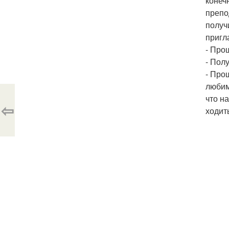
конеч
препо
получ
пригл
- Про
- Пол
- Про
любим
что н
⇦
ходит