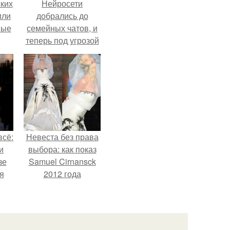
ких
Нейросети
или
добрались до
ные
семейных чатов, и
теперь под угрозой
мамины нервы.
всё:
Невеста без права
и
выбора: как показ
зе
Samuel Cirnansck
я
2012 года
ки
превратил подиум
го
в манифест против
принуждения.