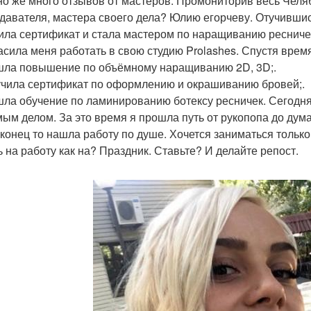
но же много отзывов от мастеров. Промониторив весь Челя
давателя, мастера своего дела? Юлию егорчеву. Отучившис
ила сертификат и стала мастером по наращиванию ресничек
асила меня работать в свою студию Prolashes. Спустя время
шла повышение по объёмному наращиванию 2D, 3D;.
учила сертификат по оформлению и окрашиванию бровей;.
шла обучение по ламинированию ботексу ресничек. Сегодня
ым делом. За это время я прошла путь от рукопопа до дума
аконец то нашла работу по душе. Хочется заниматься тольк
ь на работу как на? Праздник. Ставьте? И делайте репост.