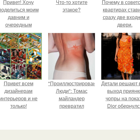
Привет! Хочу
Что-то хотите
Почему в советс
поделиться моим
этакое?
квартирах став
давним и
сразу две вход
очередным
двери.
еопубликованным
проектом.
Привет всем
"Проиллюстрированные
Детали решают 
дизайнерам
Люди": Томас
выход приянк
интерьеров и не
майландер
чопры на пока
только!
превратил
Dior обернулс
солнечные ожоги в
шквалом крити
арт - объект.
из-за небрежно
пошива.