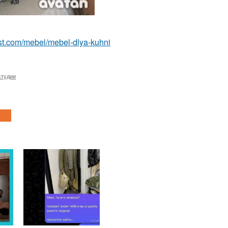
-best.com/mebel/mebel-dlya-kuhni
студии