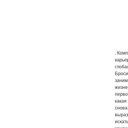
. Ком
карье
глоба
Броси
заним
жизне
перво
какая
снова
выраз
искат