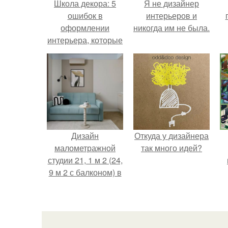
Школа декора: 5
Я не дизайнер
ошибок в
интерьеров и
оформлении
никогда им не была.
интерьера, которые
допускают почти
н
все новички!
Дизайн
Откуда у дизайнера
малометражной
так много идей?
студии 21, 1 м 2 (24,
9 м 2 с балконом) в
Краснодаре.